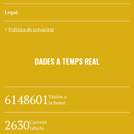
Legal
Política de privacitat
DADES A TEMPS REAL
6148601
Visites a
la home
2630
Correus
rebuts