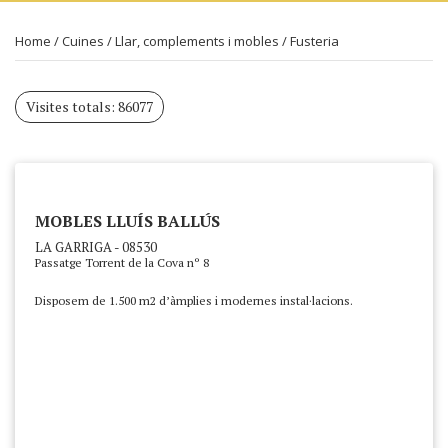
Home
/
Cuines
/
Llar, complements i mobles
/
Fusteria
Visites totals: 86077
MOBLES LLUÍS BALLÚS
LA GARRIGA - 08530
Passatge Torrent de la Cova nº 8
Disposem de 1.500 m2 d’àmplies i modernes instal·lacions.