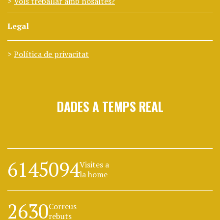
Vols treballar amb nosaltes?
Legal
Política de privacitat
DADES A TEMPS REAL
6145094
Visites a
la home
2630
Correus
rebuts