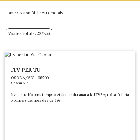
Home
/
Automòbil
/
Automòbils
Visites totals: 223833
ITV PER TU
OSONA/ VIC - 08500
Osona-Vic
Itv per tu. No tens temps o et fa mandra anar a la ITV? Aprofita l’oferta
5 primers del mes des de 19€