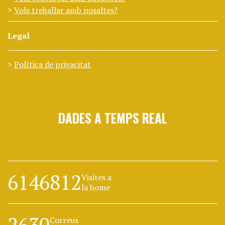
Vols treballar amb nosaltes?
Legal
Política de privacitat
DADES A TEMPS REAL
6146812
Visites a
la home
2630
Correus