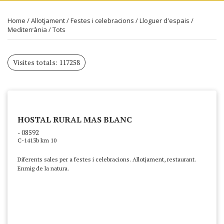
Home
/
Allotjament
/
Festes i celebracions
/
Lloguer d'espais
/
Mediterrània
/
Tots
Visites totals: 117258
HOSTAL RURAL MAS BLANC
- 08592
C-1413b km 10
Diferents sales per a festes i celebracions. Allotjament, restaurant.
Enmig de la natura.