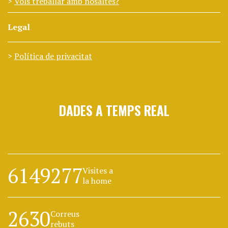
Vols treballar amb nosaltes?
Legal
Política de privacitat
DADES A TEMPS REAL
6149277
Visites a
la home
2630
Correus
rebuts