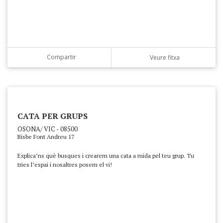
Compartir
Veure fitxa
CATA PER GRUPS
OSONA/ VIC - 08500
Bisbe Font Andreu 17
Explica’ns què busques i crearem una cata a mida pel teu grup. Tu
tries l’espai i nosaltres posem el vi!