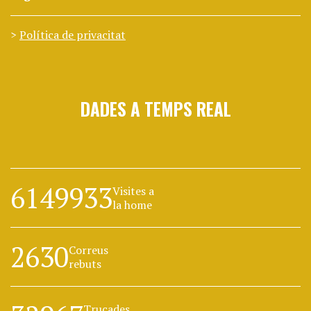
Política de privacitat
DADES A TEMPS REAL
6149933
Visites a
la home
2630
Correus
rebuts
Trucades