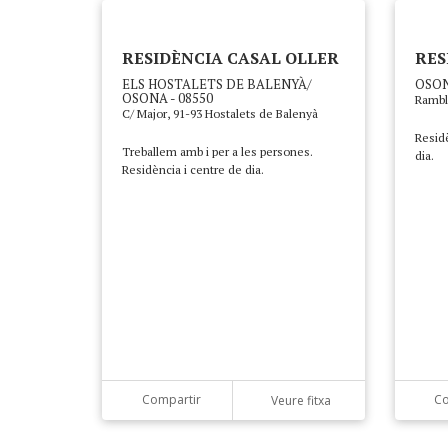
RESIDÈNCIA CASAL OLLER
RES
ELS HOSTALETS DE BALENYÀ/
OSON
OSONA - 08550
Rambl
C/ Major, 91-93 Hostalets de Balenyà
Residè
Treballem amb i per a les persones.
dia.
Residència i centre de dia.
Compartir
Co
Veure fitxa