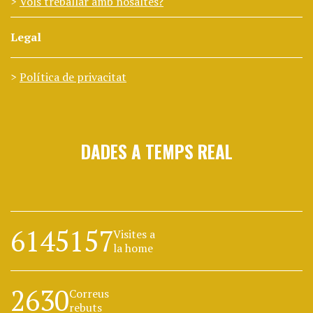
Vols treballar amb nosaltes?
Legal
Política de privacitat
DADES A TEMPS REAL
6145157
Visites a
la home
2630
Correus
rebuts