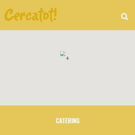
4
CATERING