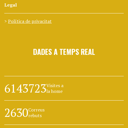
Legal
Política de privacitat
DADES A TEMPS REAL
6143723
Visites a
la home
2630
Correus
rebuts