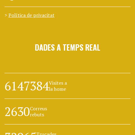
Política de privacitat
DADES A TEMPS REAL
6147384
Visites a
la home
2630
Correus
rebuts
Trucades