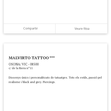
Compartir
Veure fitxa
MALVIRTO TATTOO ***
OSONA/ VIC - 08500
c/ de la Riera nº11
Dissenys únics i personalitzats de tatuatges. Tots els estils, passió pel
realisme i black and grey. Piercings.