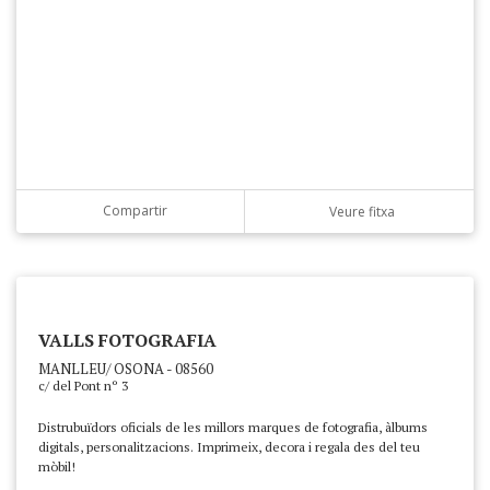
Compartir
Veure fitxa
VALLS FOTOGRAFIA
MANLLEU/ OSONA - 08560
c/ del Pont nº 3
Distrubuïdors oficials de les millors marques de fotografia, àlbums
digitals, personalitzacions. Imprimeix, decora i regala des del teu
mòbil!