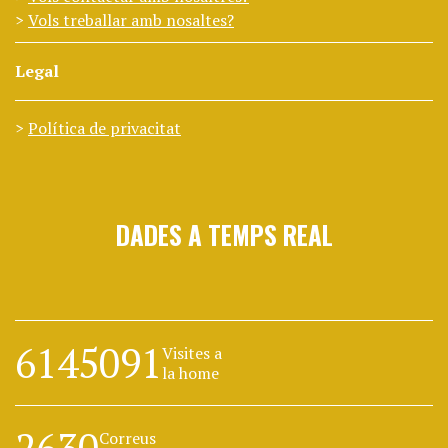
Vols treballar amb nosaltes?
Legal
Política de privacitat
DADES A TEMPS REAL
6145091
Visites a
la home
2630
Correus