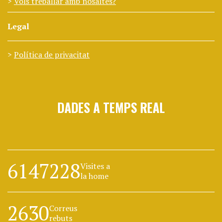
Vols treballar amb nosaltes?
Legal
Política de privacitat
DADES A TEMPS REAL
6147228
Visites a
la home
2630
Correus
rebuts