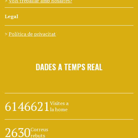
Vols treballar amb nosaltes?
Legal
Política de privacitat
DADES A TEMPS REAL
6146621
Visites a
la home
2630
Correus
rebuts