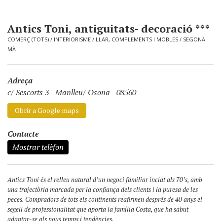
Antics Toni, antiguitats- decoració ***
COMERÇ (TOTS)
/
INTERIORISME
/
LLAR, COMPLEMENTS I MOBLES
/
SEGONA
MÀ
Adreça
c/ Sescorts 3
-
Manlleu/ Osona - 08560
Obrir a Google maps
Contacte
Mostrar telèfon
Antics Toni és el relleu natural d’un negoci familiar inciat als 70’s, amb
una trajectòria marcada per la confiança dels clients i la puresa de les
peces. Compradors de tots els continents reafirmen després de 40 anys el
segell de professionalitat que aporta la família Costa, que ha sabut
adaptar-se als nous temps i tendències.