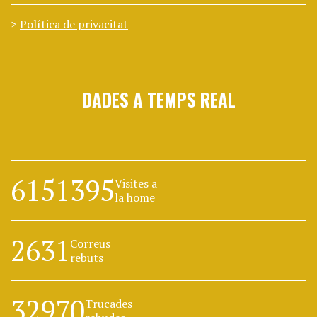
Política de privacitat
DADES A TEMPS REAL
6151395
Visites a
la home
2631
Correus
rebuts
32970
Trucades