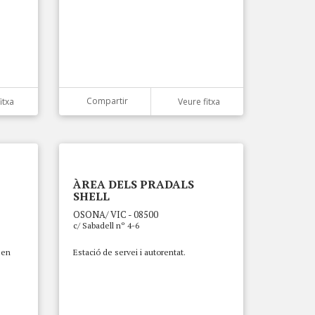
Compartir
itxa
Veure fitxa
ÀREA DELS PRADALS
SHELL
OSONA/ VIC - 08500
c/ Sabadell nº 4-6
 en
Estació de servei i autorentat.