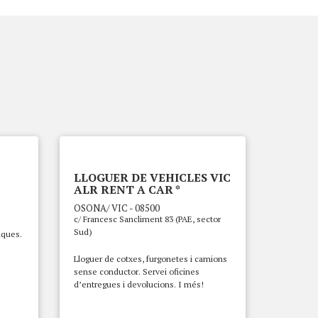
LLOGUER DE VEHICLES VIC
ALR RENT A CAR *
OSONA/ VIC - 08500
c/ Francesc Sancliment 83 (PAE, sector
Sud)
iques.
Lloguer de cotxes, furgonetes i camions
sense conductor. Servei oficines
d’entregues i devolucions. I més!