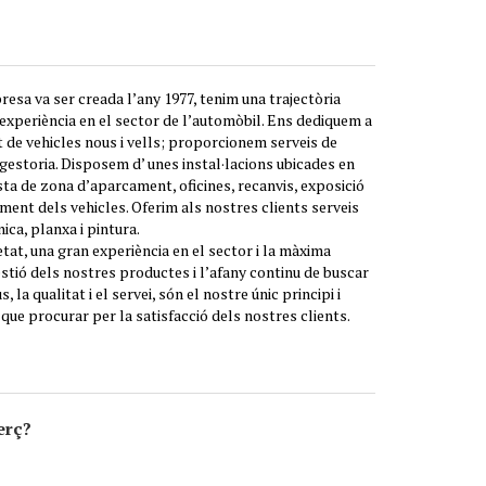
sa va ser creada l’any 1977, tenim una trajectòria
experiència en el sector de l’automòbil. Ens dediquem a
 de vehicles nous i vells; proporcionem serveis de
gestoria. Disposem d’ unes instal·lacions ubicades en
ta de zona d’aparcament, oficines, recanvis, exposició
iment dels vehicles. Oferim als nostres clients serveis
ca, planxa i pintura.
tat, una gran experiència en el sector i la màxima
gestió dels nostres productes i l’afany continu de buscar
 la qualitat i el servei, són el nostre únic principi i
e que procurar per la satisfacció dels nostres clients.
erç?