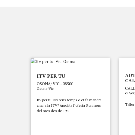
AU
ITV PER TU
CAL
OSONA/ VIC - 08500
CALL
Osona-Vic
c/ Ver
Itv per tu. No tens temps o et fa mandra
Talle
anar a la ITV? Aprofita l’oferta 5 primers
del mes des de 19€