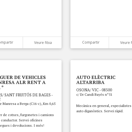
mpartir
Compartir
Veure fitxa
Veure f
GUER DE VEHICLES
AUTO ELÈCTRIC
RESA ALR RENT A
ALTARRIBA
 *
OSONA/ VIC - 08500
S/ SANT FRUITÓS DE BAGES -
c/ Dr Candi Bayés nº51
2
e Manresa a Berga (C16-c), Km 0,65
Mecànica en general, especialistes
auto diganòstics. Servei ràpid.
r de cotxes, furgonetes i camions
conductor. Servei oficines
egues i devolucions. I més!