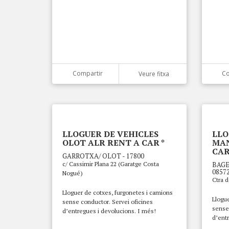
Compartir
Co
Veure fitxa
LLOGUER DE VEHICLES
LLO
OLOT ALR RENT A CAR *
MAN
CAR
GARROTXA/ OLOT - 17800
c/ Cassimir Plana 22 (Garatge Costa
BAGE
0857
Nogué)
Ctra d
Lloguer de cotxes, furgonetes i camions
Llogue
sense conductor. Servei oficines
sense 
d’entregues i devolucions. I més!
d’entr