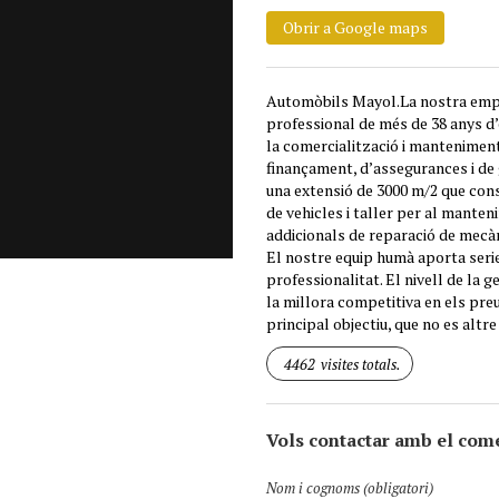
Obrir a Google maps
Automòbils Mayol.La nostra empre
professional de més de 38 anys d’
la comercialització i manteniment
finançament, d’assegurances i de 
una extensió de 3000 m/2 que cons
de vehicles i taller per al manten
addicionals de reparació de mecàni
El nostre equip humà aporta serie
professionalitat. El nivell de la 
la millora competitiva en els preus,
principal objectiu, que no es altr
4462
visites totals.
Vols contactar amb el com
Nom i cognoms (obligatori)