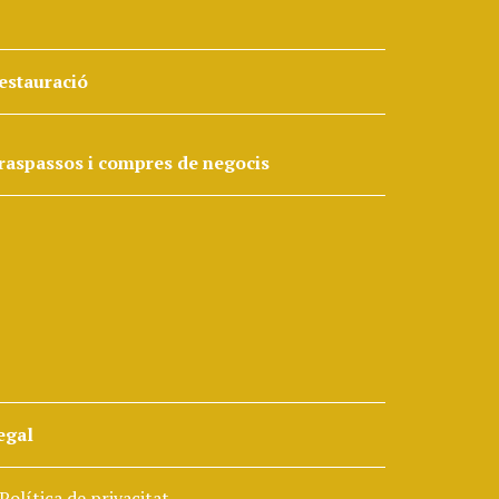
estauració
raspassos i compres de negocis
egal
Política de privacitat