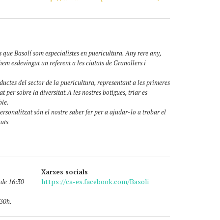
 que Basolí som especialistes en puericultura. Any rere any,
hem esdevingut un referent a les ciutats de Granollers i
uctes del sector de la puericultura, representant a les primeres
t per sobre la diversitat.A les nostres botigues, triar es
ble.
ersonalitzat són el nostre saber fer per a ajudar-lo a trobar el
tats
Xarxes socials
https://ca-es.facebook.com/Basoli
 de 16:30
:30h.