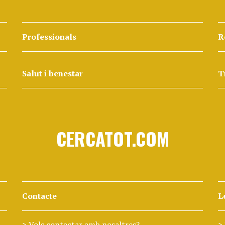
Professionals
R
Salut i benestar
T
CERCATOT.COM
Contacte
L
Vols contactar amb nosaltres?