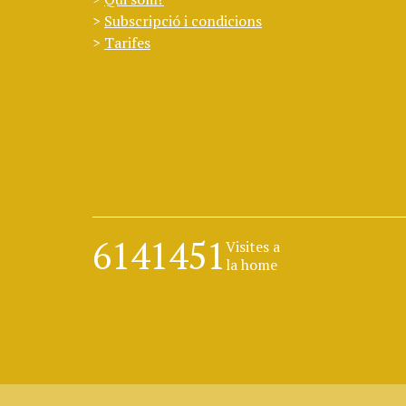
Subscripció i condicions
Tarifes
6141451
Visites a
la home