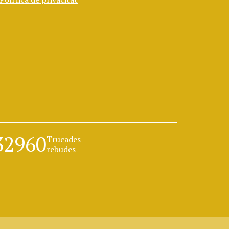
32960
Trucades
rebudes