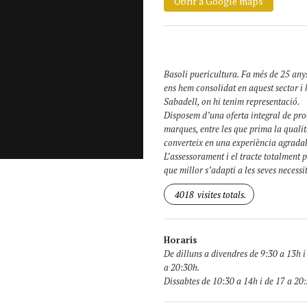
Obrir a Google maps
Basoli puericultura. Fa més de 25 anys
ens hem consolidat en aquest sector i 
Sabadell, on hi tenim representació.
Disposem d’una oferta integral de prod
marques, entre les que prima la qualita
converteix en una experiència agrada
L’assessorament i el tracte totalment p
que millor s’adapti a les seves necessi
4018
visites totals.
Horaris
De dilluns a divendres de 9:30 a 13h i
a 20:30h.
Dissabtes de 10:30 a 14h i de 17 a 20