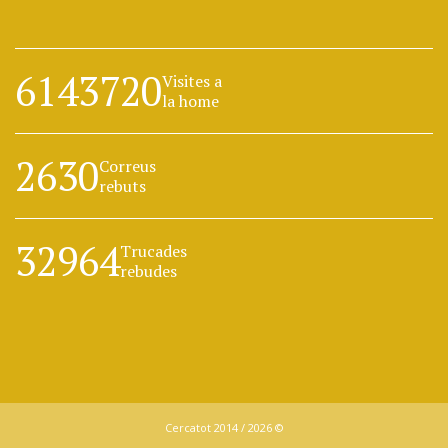
6143720
Visites a
la home
2630
Correus
rebuts
32964
Trucades
rebudes
Cercatot 2014 / 2026 ©