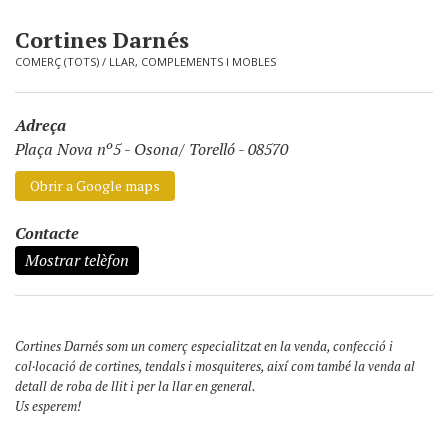
Cortines Darnés
COMERÇ (TOTS)
/
LLAR, COMPLEMENTS I MOBLES
Adreça
Plaça Nova nº5
-
Osona/ Torelló - 08570
Obrir a Google maps
Contacte
Mostrar telèfon
Cortines Darnés som un comerç especialitzat en la venda, confecció i
col·locació de cortines, tendals i mosquiteres, així com també la venda al
detall de roba de llit i per la llar en general.
Us esperem!