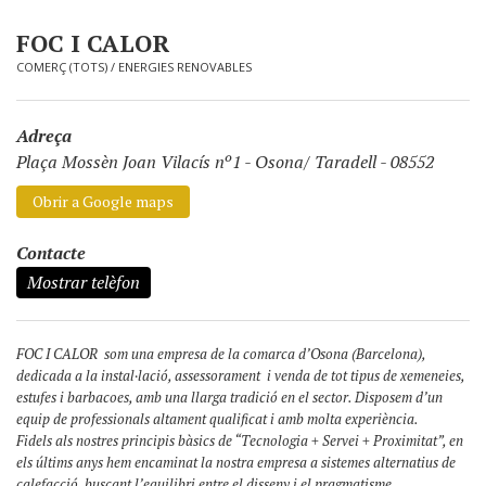
FOC I CALOR
COMERÇ (TOTS)
/
ENERGIES RENOVABLES
Adreça
Plaça Mossèn Joan Vilacís nº1
-
Osona/ Taradell - 08552
Obrir a Google maps
Contacte
Mostrar telèfon
FOC I CALOR som una empresa de la comarca d’Osona (Barcelona),
dedicada a la instal·lació, assessorament i venda de tot tipus de xemeneies,
estufes i barbacoes, amb una llarga tradició en el sector. Disposem d’un
equip de professionals altament qualificat i amb molta experiència.
Fidels als nostres principis bàsics de “Tecnologia + Servei + Proximitat”, en
els últims anys hem encaminat la nostra empresa a sistemes alternatius de
calefacció, buscant l’equilibri entre el disseny i el pragmatisme.