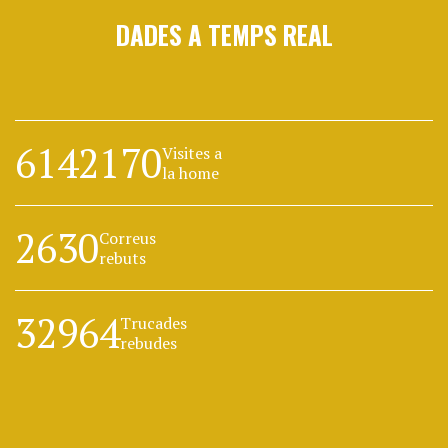
DADES A TEMPS REAL
6142170
Visites a
la home
2630
Correus
rebuts
32964
Trucades
rebudes