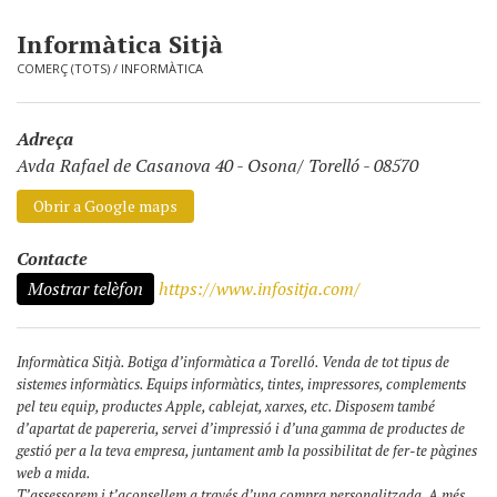
Informàtica Sitjà
COMERÇ (TOTS)
/
INFORMÀTICA
Adreça
Avda Rafael de Casanova 40
-
Osona/ Torelló - 08570
Obrir a Google maps
Contacte
Mostrar telèfon
https://www.infositja.com/
Informàtica Sitjà. Botiga d’informàtica a Torelló. Venda de tot tipus de
sistemes informàtics. Equips informàtics, tintes, impressores, complements
pel teu equip, productes Apple, cablejat, xarxes, etc. Disposem també
d’apartat de papereria, servei d’impressió i d’una gamma de productes de
gestió per a la teva empresa, juntament amb la possibilitat de fer-te pàgines
web a mida.
T’assessorem i t’aconsellem a través d’una compra personalitzada. A més