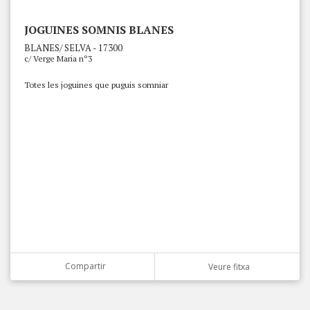
JOGUINES SOMNIS BLANES
BLANES/ SELVA - 17300
c/ Verge Maria nº3
Totes les joguines que puguis somniar
Compartir
Veure fitxa