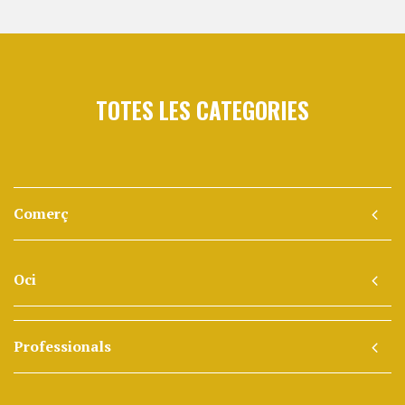
TOTES LES CATEGORIES
Comerç
Oci
Professionals