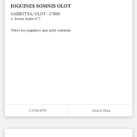
JOGUINES SOMNIS OLOT
GARROTXA/ OLOT - 17800
c/ Josep Ayats nº7
Totes les joguines que pots somniar
Compartir
Veure fitxa