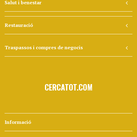
Salut i benestar
Restauració
Traspassos i compres de negocis
CERCATOT.COM
Informació