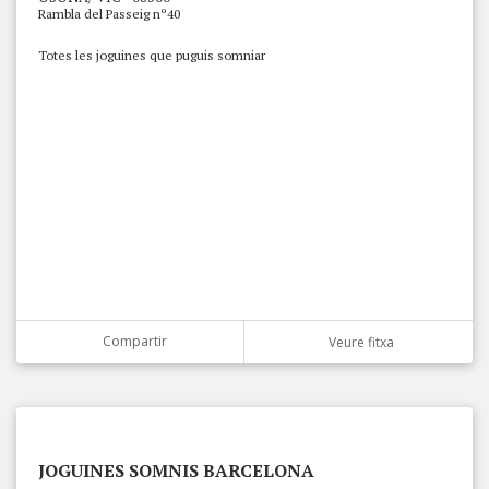
Rambla del Passeig nº40
Totes les joguines que puguis somniar
Compartir
Veure fitxa
JOGUINES SOMNIS BARCELONA