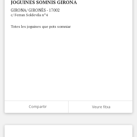
JOGUINES SOMNIS GIRONA
GIRONA/ GIRONÈS - 17002
c/ Ferran Soldevila nº4
Totes les joguines que pots somniar
Compartir
Veure fitxa