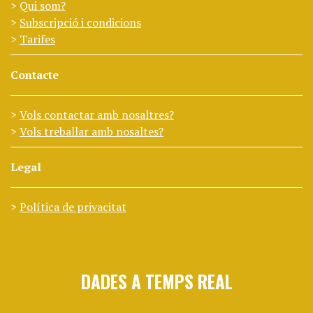
Qui som?
Subscripció i condicions
Tarifes
Contacte
Vols contactar amb nosaltres?
Vols treballar amb nosaltes?
Legal
Política de privacitat
DADES A TEMPS REAL