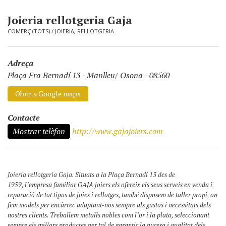
Joieria rellotgeria Gaja
COMERÇ (TOTS)
/
JOIERIA, RELLOTGERIA
Adreça
Plaça Fra Bernadí 13
-
Manlleu/ Osona - 08560
Obrir a Google maps
Contacte
Mostrar telèfon
http://www.gajajoiers.com
Joieria rellotgeria Gaja. Situats a la Plaça Bernadí 13 des de
1959,
l’empresa familiar GAJA joiers els ofereix els seus serveis en venda i
reparació de tot tipus de joies i rellotges, també disposem de taller propi, on
fem models per encàrrec adaptant-nos sempre als gustos i necessitats dels
nostres clients. Treballem metalls nobles com l’or i la plata, seleccionant
sempre els millors productes per tal de garantir la puresa i qualitat dels