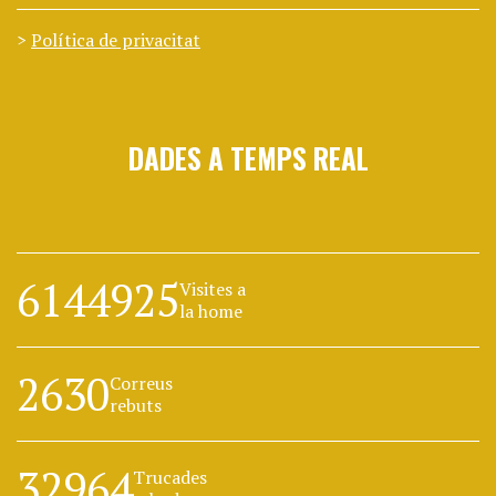
Política de privacitat
DADES A TEMPS REAL
6144925
Visites a
la home
2630
Correus
rebuts
32964
Trucades