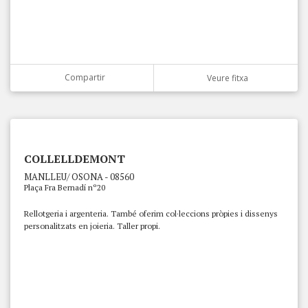
Compartir
Veure fitxa
COLLELLDEMONT
MANLLEU/ OSONA - 08560
Plaça Fra Bernadí nº20
Rellotgeria i argenteria. També oferim col·leccions pròpies i dissenys
personalitzats en joieria. Taller propi.