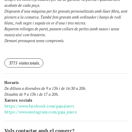
acabats de cada peça.
Disposem d’una màquina per fer gravats personalitzats amb làser fibra, sent
pioners a la comarca. També fem gravats amb ordinador i banys de rodi
blanc, rodi negre i xapats en or d’una i tres micres.
Reparem rellotges de paret, passem collars de perles (amb nusos i sense
nusos) així com bisuteria.
Demani pressupost sense compromís.
3775
visites totals.
Horaris
De dilluns a divendres de 9 a 13h i de 16:30 a 20h.
Dissabte de 9 a 13h i de 17 a 20h.
Xarxes socials
https://www.facebook.com/gaja.joiers
https://www.instagram.com/gaja_joiers
Vols contactar amb el comerç?