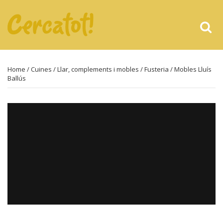
Home
/
Cuines
/
Llar, complements i mobles
/
Fusteria
/ Mobles Lluís
Ballús