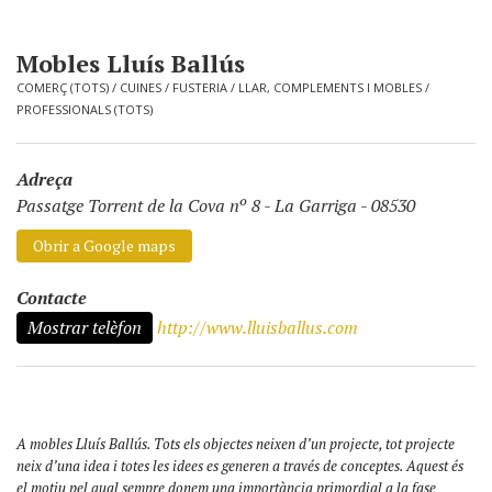
Mobles Lluís Ballús
COMERÇ (TOTS)
/
CUINES
/
FUSTERIA
/
LLAR, COMPLEMENTS I MOBLES
/
PROFESSIONALS (TOTS)
Adreça
Passatge Torrent de la Cova nº 8
-
La Garriga - 08530
Obrir a Google maps
Contacte
Mostrar telèfon
http://www.lluisballus.com
A mobles Lluís Ballús. Tots els objectes neixen d’un projecte, tot projecte
neix d’una idea i totes les idees es generen a través de conceptes. Aquest és
el motiu pel qual sempre donem una importància primordial a la fase