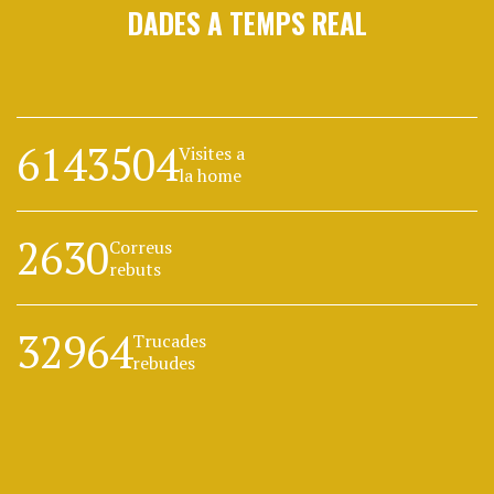
DADES A TEMPS REAL
6143504
Visites a
la home
2630
Correus
rebuts
32964
Trucades
rebudes