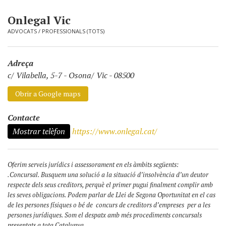
Onlegal Vic
ADVOCATS
/
PROFESSIONALS (TOTS)
Adreça
c/ Vilabella, 5-7
-
Osona/ Vic - 08500
Obrir a Google maps
Contacte
Mostrar telèfon
https://www.onlegal.cat/
Oferim serveis jurídics i assessorament en els àmbits següents:
.Concursal. Busquem una solució a la situació d’insolvència d’un deutor
respecte dels seus creditors, perquè el primer pugui finalment complir amb
les seves obligacions. Podem parlar de Llei de Segona Oportunitat en el cas
de les persones físiques o bé de concurs de creditors d’empreses per a les
persones jurídiques. Som el despatx amb més procediments concursals
presentats a tota Catalunya.