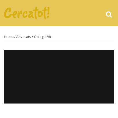
Home
/
Advocats
/ Onlegal Vic