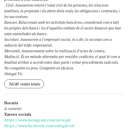
. Civil. Assessorem entorn l’estat civil de les persones, les relacions
familiars, la propietat i els altres drets reals, les obligacions i contractes, i
les successions.
Bancari. Relacionats amb les activitats bancàries, considerant com a tals
les pròpies dels bancs i les d’aquelles entitats de el sector financer que han
estat assimilades als bancs .
Societari. Assessorem a l’empresari social, és a dir, la societat com a
subjecte del tràfic empresarial.
Mercantil. Assessorament sobre la realització d’actes de comerç.
Mediació. És un mètode alternatiu per resoldre conflictes, el qual té com a
finalitat arribar a acords entre dues parts i evitar procediments judicials.
No competim en preu. Competim en eficàcia.
Onlegal Vic
34140
visites totals.
Horaris
A convenir
Xarxes socials
https://www.instagram.com/on.legal
https://www.facebook.com/onlegal.cat