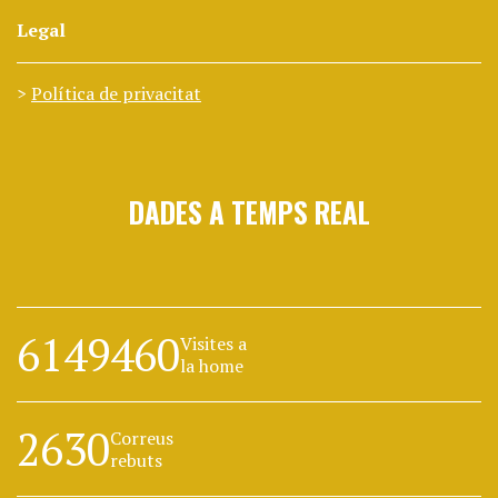
Legal
Política de privacitat
DADES A TEMPS REAL
6149460
Visites a
la home
2630
Correus
rebuts