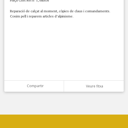
Plaça Crist Rei nº1, baixos
Reparació de calçat al moment, còpies de claus i comandaments.
Cosim pell i reparem articles d’alpinisme.
Compartir
Veure fitxa