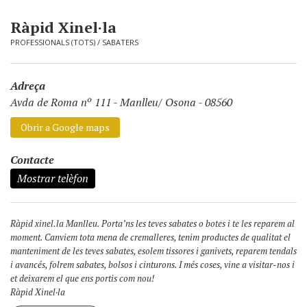
Ràpid Xinel·la
PROFESSIONALS (TOTS)
/
SABATERS
Adreça
Avda de Roma nº 111
-
Manlleu/ Osona - 08560
Obrir a Google maps
Contacte
Mostrar telèfon
Ràpid xinel.la Manlleu. Porta’ns les teves sabates o botes i te les reparem al
moment. Canviem tota mena de cremalleres, tenim productes de qualitat el
manteniment de les teves sabates, esolem tissores i ganivets, reparem tendals
i avancés, folrem sabates, bolsos i cinturons. I més coses, vine a visitar-nos i
et deixarem el que ens portis com nou!
Ràpid Xinel·la