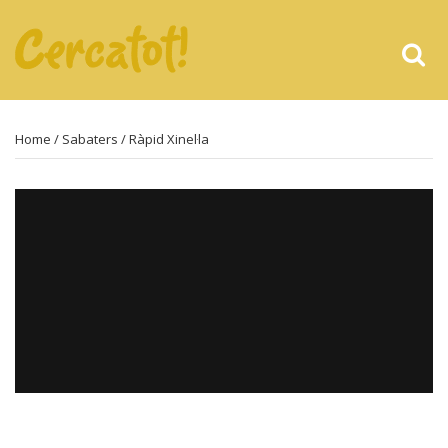
Home
/
Sabaters
/ Ràpid Xinel·la