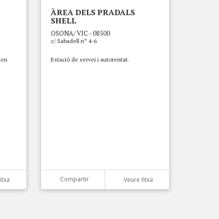
ÀREA DELS PRADALS
SHELL
OSONA/ VIC - 08500
c/ Sabadell nº 4-6
 en
Estació de servei i autorentat.
Compartir
itxa
Veure fitxa