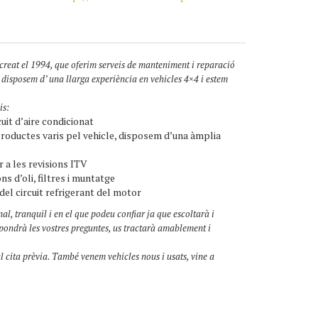
creat el 1994, que oferim serveis de manteniment i reparació
 disposem d’ una llarga experiència en vehicles 4×4 i estem
is:
uit d’aire condicionat
roductes varis pel vehicle, disposem d’una àmplia
 a les revisions ITV
ns d’oli, filtres i muntatge
 del circuit refrigerant del motor
al, tranquil i en el que podeu confiar ja que escoltarà i
pondrà les vostres preguntes, us tractarà amablement i
cal cita prèvia. També venem vehicles nous i usats, vine a