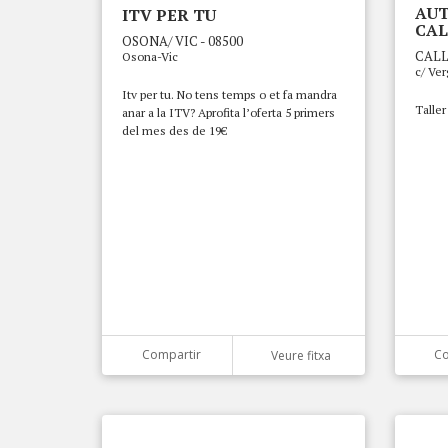
AU
ITV PER TU
CAL
OSONA/ VIC - 08500
CALL
Osona-Vic
c/ Ver
Itv per tu. No tens temps o et fa mandra
Talle
anar a la ITV? Aprofita l’oferta 5 primers
del mes des de 19€
Compartir
Co
Veure fitxa