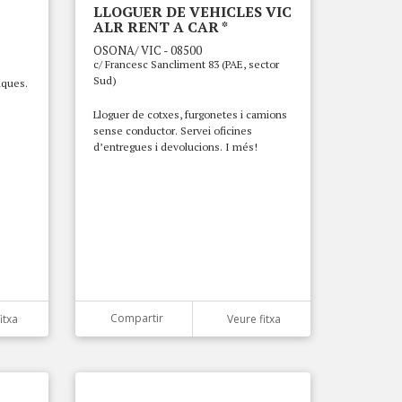
LLOGUER DE VEHICLES VIC
ALR RENT A CAR *
OSONA/ VIC - 08500
c/ Francesc Sancliment 83 (PAE, sector
Sud)
iques.
Lloguer de cotxes, furgonetes i camions
sense conductor. Servei oficines
d’entregues i devolucions. I més!
Compartir
itxa
Veure fitxa