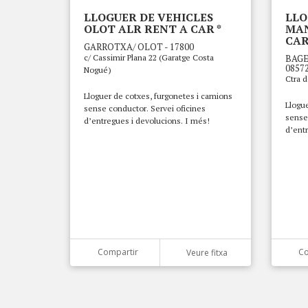
LLOGUER DE VEHICLES
LLO
OLOT ALR RENT A CAR *
MAN
CAR
GARROTXA/ OLOT - 17800
c/ Cassimir Plana 22 (Garatge Costa
BAGE
0857
Nogué)
Ctra d
Lloguer de cotxes, furgonetes i camions
Llogue
sense conductor. Servei oficines
sense 
d’entregues i devolucions. I més!
d’entr
Compartir
Co
Veure fitxa