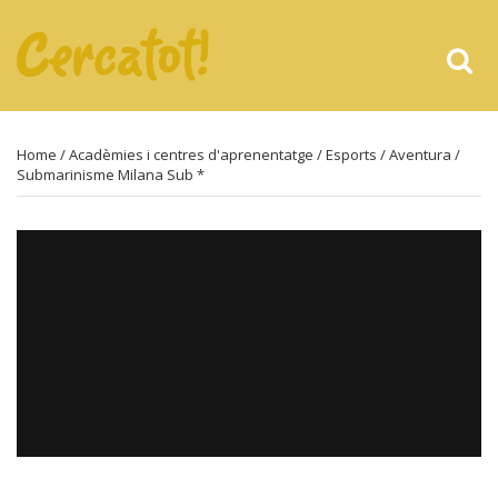
Home
/
Acadèmies i centres d'aprenentatge
/
Esports
/
Aventura
/
Submarinisme Milana Sub *