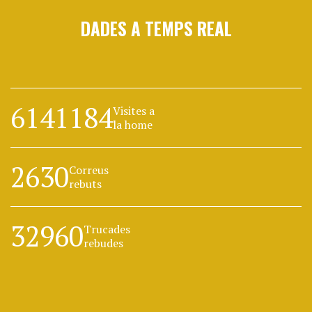
DADES A TEMPS REAL
6141184
Visites a
la home
2630
Correus
rebuts
32960
Trucades
rebudes