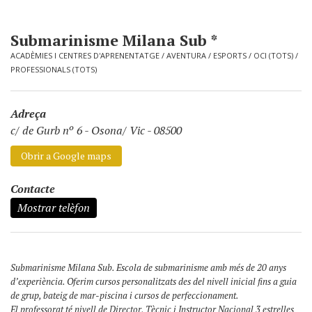
Submarinisme Milana Sub *
ACADÈMIES I CENTRES D'APRENENTATGE
/
AVENTURA
/
ESPORTS
/
OCI (TOTS)
/
PROFESSIONALS (TOTS)
Adreça
c/ de Gurb nº 6
-
Osona/ Vic - 08500
Obrir a Google maps
Contacte
Mostrar telèfon
Submarinisme Milana Sub. Escola de submarinisme amb més de 20 anys
d’experiència. Oferim cursos personalitzats des del nivell inicial fins a guia
de grup, bateig de mar-piscina i cursos de perfeccionament.
El professorat té nivell de Director, Tècnic i Instructor Nacional 3 estrelles