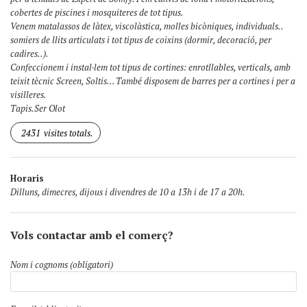
cobertes de piscines i mosquiteres de tot tipus.
Venem matalassos de làtex, viscolàstica, molles bicòniques, individuals..
somiers de llits articulats i tot tipus de coixins (dormir, decoració, per
cadires..).
Confeccionem i instal·lem tot tipus de cortines: enrotllables, verticals, amb
teixit tècnic Screen, Soltis… També disposem de barres per a cortines i per a
visilleres.
Tapis.Ser Olot
2431
visites totals.
Horaris
Dilluns, dimecres, dijous i divendres de 10 a 13h i de 17 a 20h.
Vols contactar amb el comerç?
Nom i cognoms (obligatori)