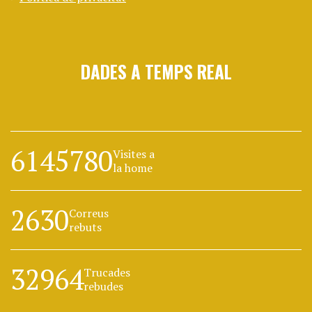
DADES A TEMPS REAL
6145780
Visites a
la home
2630
Correus
rebuts
32964
Trucades
rebudes