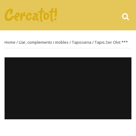
Home
/
Llar, complements i mobles
/
Tapisseria
/ Tapis.Ser Olot ***