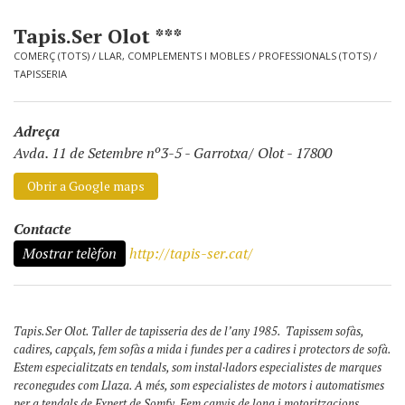
Tapis.Ser Olot ***
COMERÇ (TOTS)
/
LLAR, COMPLEMENTS I MOBLES
/
PROFESSIONALS (TOTS)
/
TAPISSERIA
Adreça
Avda. 11 de Setembre nº3-5
-
Garrotxa/ Olot - 17800
Obrir a Google maps
Contacte
Mostrar telèfon
http://tapis-ser.cat/
Tapis.Ser Olot. Taller de tapisseria des de l’any 1985. Tapissem sofàs,
cadires, capçals, fem sofàs a mida i fundes per a cadires i protectors de sofà.
Estem especialitzats en tendals, som instal·ladors especialistes de marques
reconegudes com Llaza. A més, som especialistes de motors i automatismes
per a tendals de Expert de Somfy. Fem canvis de lona i motoritzacions,