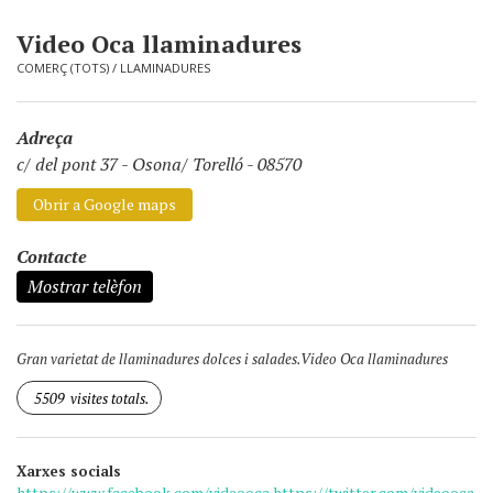
Video Oca llaminadures
COMERÇ (TOTS)
/
LLAMINADURES
Adreça
c/ del pont 37
-
Osona/ Torelló - 08570
Obrir a Google maps
Contacte
Mostrar telèfon
Gran varietat de llaminadures dolces i salades.Video Oca llaminadures
5509
visites totals.
Xarxes socials
https://www.facebook.com/videooca
https://twitter.com/videooca