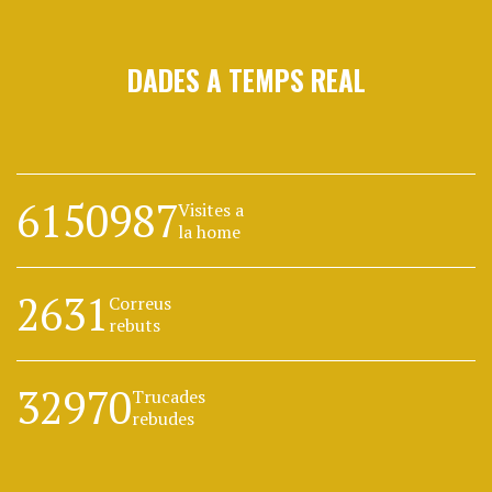
DADES A TEMPS REAL
6150987
Visites a
la home
2631
Correus
rebuts
32970
Trucades
rebudes