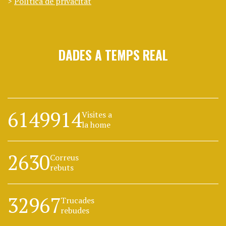
Política de privacitat
DADES A TEMPS REAL
6149914
Visites a
la home
2630
Correus
rebuts
32967
Trucades
rebudes