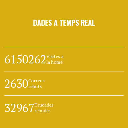
DADES A TEMPS REAL
6150262
Visites a
la home
2630
Correus
rebuts
32967
Trucades
rebudes