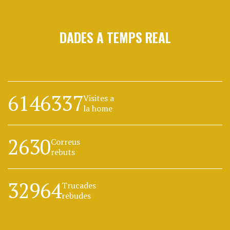
DADES A TEMPS REAL
6146337
Visites a
la home
2630
Correus
rebuts
32964
Trucades
rebudes