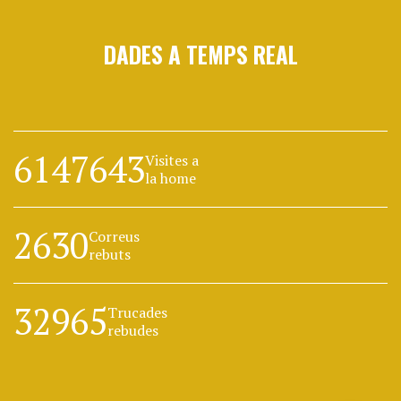
DADES A TEMPS REAL
6147643
Visites a
la home
2630
Correus
rebuts
32965
Trucades
rebudes