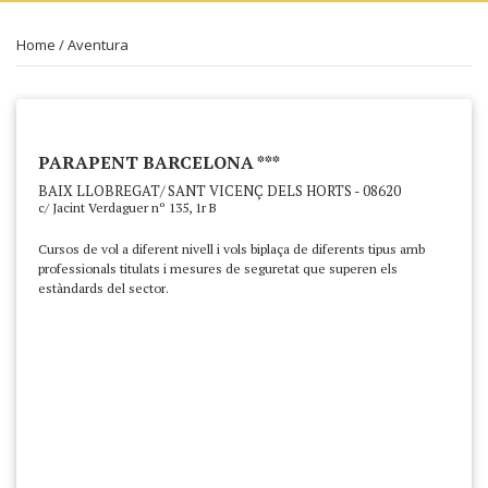
Home
/
Aventura
PARAPENT BARCELONA ***
BAIX LLOBREGAT/ SANT VICENÇ DELS HORTS - 08620
c/ Jacint Verdaguer nº 135, 1r B
Cursos de vol a diferent nivell i vols biplaça de diferents tipus amb
professionals titulats i mesures de seguretat que superen els
estàndards del sector.