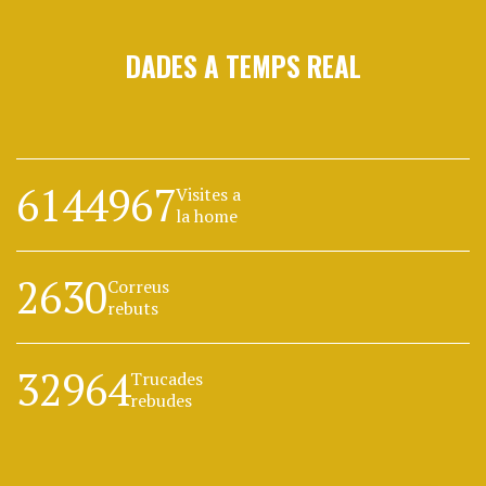
DADES A TEMPS REAL
6144967
Visites a
la home
2630
Correus
rebuts
32964
Trucades
rebudes