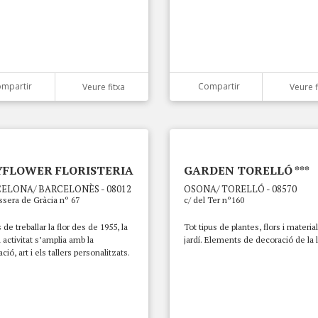
mpartir
Compartir
Veure fitxa
Veure f
FLOWER FLORISTERIA
GARDEN TORELLÓ ***
ELONA/ BARCELONÈS - 08012
OSONA/ TORELLÓ - 08570
sera de Gràcia nº 67
c/ del Ter nº160
de treballar la flor des de 1955, la
Tot tipus de plantes, flors i materia
 activitat s’amplia amb la
jardí. Elements de decoració de la l
ció, art i els tallers personalitzats.