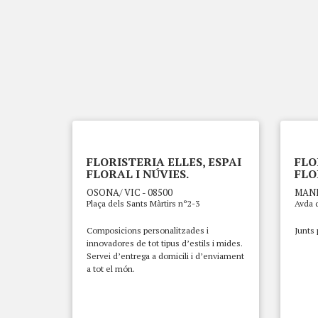
FLORISTERIA ELLES, ESPAI
FLO
FLORAL I NÚVIES.
FLO
OSONA/ VIC - 08500
MANL
Plaça dels Sants Màrtirs nº2-3
Avda 
Composicions personalitzades i
Junts
innovadores de tot tipus d’estils i mides.
Servei d’entrega a domicili i d’enviament
a tot el món.