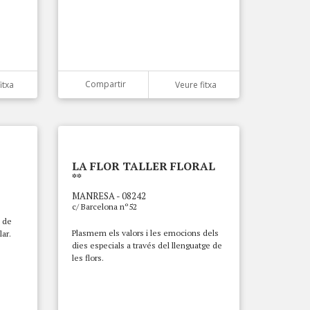
Compartir
itxa
Veure fitxa
LA FLOR TALLER FLORAL
**
MANRESA - 08242
c/ Barcelona nº52
l de
Plasmem els valors i les emocions dels
lar.
dies especials a través del llenguatge de
les flors.