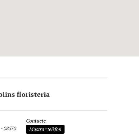
lins floristeria
Contacte
 - 08570
Mostrar telèfon