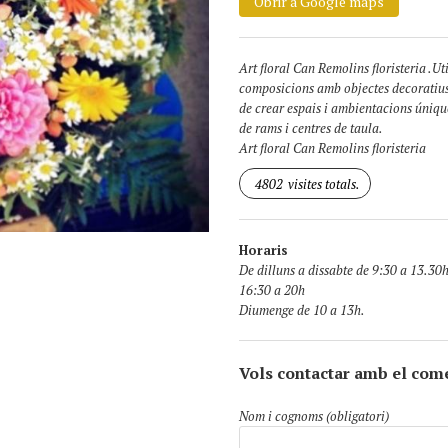
Obrir a Google maps
Art floral Can Remolins floristeria .Ut
composicions amb objectes decoratius 
de crear espais i ambientacions únique
de rams i centres de taula.
Art floral Can Remolins floristeria
4802
visites totals.
Horaris
De dilluns a dissabte de 9:30 a 13.30h
16:30 a 20h
Diumenge de 10 a 13h.
Vols contactar amb el com
Nom i cognoms (obligatori)