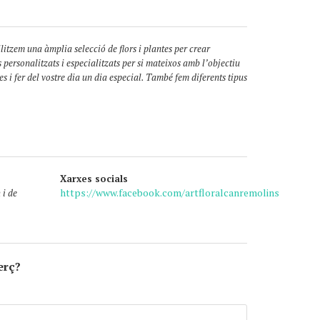
ilitzem una àmplia selecció de flors i plantes per crear
personalitzats i especialitzats per si mateixos amb l’objectiu
s i fer del vostre dia un dia especial. També fem diferents tipus
Xarxes socials
https://www.facebook.com/artfloralcanremolins
 i de
erç?