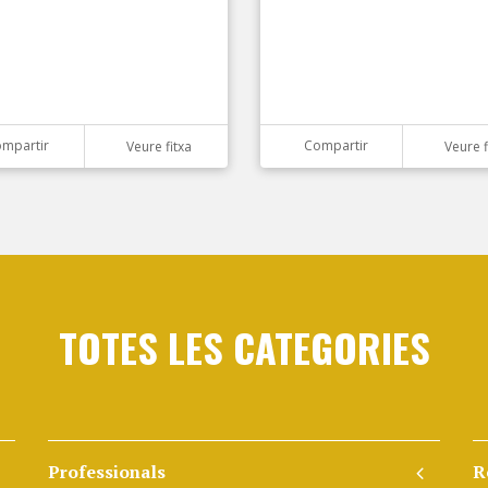
mpartir
Compartir
Veure fitxa
Veure f
TOTES LES CATEGORIES
Professionals
R