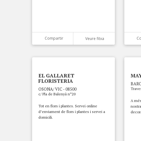
Compartir
Co
Veure fitxa
EL GALLARET
MAY
FLORISTERIA
BARC
OSONA/ VIC - 08500
Traves
c/ Pla de Balenyà nº20
A més 
Tot en flors i plantes. Servei online
nostra
d’enviament de flors i plantes i servei a
decora
domicili.