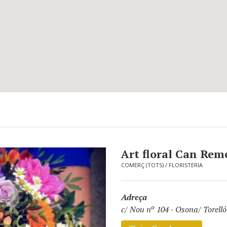
Art floral Can Remo
COMERÇ (TOTS)
/
FLORISTERIA
Adreça
c/ Nou nº 104
-
Osona/ Torelló