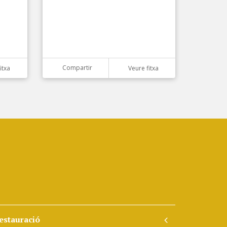
Compartir
itxa
Veure fitxa
estauració