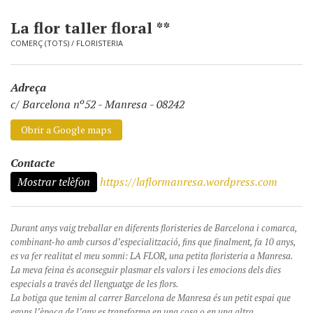
La flor taller floral **
COMERÇ (TOTS)
/
FLORISTERIA
Adreça
c/ Barcelona nº52
-
Manresa - 08242
Obrir a Google maps
Contacte
Mostrar telèfon
https://laflormanresa.wordpress.com
Durant anys vaig treballar en diferents floristeries de Barcelona i comarca,
combinant-ho amb cursos d’especialització, fins que finalment, fa 10 anys,
es va fer realitat el meu somni: LA FLOR, una petita floristeria a Manresa.
La meva feina és aconseguir plasmar els valors i les emocions dels dies
especials a través del llenguatge de les flors.
La botiga que tenim al carrer Barcelona de Manresa és un petit espai que
egons l’època de l’any es transforma en una cosa o en una altra…