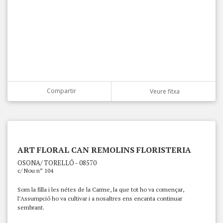
Compartir
Veure fitxa
ART FLORAL CAN REMOLINS FLORISTERIA
OSONA/ TORELLÓ - 08570
c/ Nou nº 104
Som la filla i les nétes de la Carme, la que tot ho va començar,
l’Assumpció ho va cultivar i a nosaltres ens encanta continuar
sembrant.