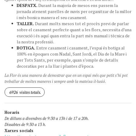
DESPATX.
Durant la majoria de mesos ens passem la
jornada atenent parelles de nuvis per organitzar de la millor
i més bonica manera el seu casament.
TALLER.
Durant molts mesos tot el procès previ de parlar
sobre el casament perfecte quant a les flors, necessita d’una
execució i és aquí quan entra la part més manual i tècnica de
la nostra professió.
BOTIGA.
Entre casament i casament, l’espai és botiga al
100% en èpoques com Nadal, Sant Jordi, el Dia de la Mare i
per Tots Sants, per exemple, quan s’omple de detalls
decoratius per a la llar i plantes d’època.
La Flor és una manera de demostrar que en un espai més que petit s’hi pot
treballar de moltes maneres i sempre amb la mateixa il·lusió.
6926
visites totals.
Horaris
De dilluns a divendres de 9:30 a 13h i de 17 a 20h.
Dissabtes de 9:30 a 13 h.
Xarxes socials