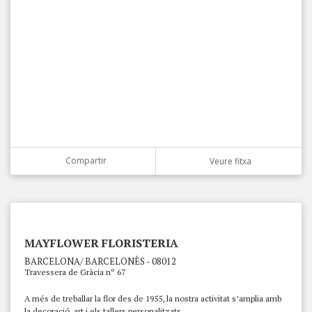
Compartir
Veure fitxa
MAYFLOWER FLORISTERIA
BARCELONA/ BARCELONÈS - 08012
Travessera de Gràcia nº 67
A més de treballar la flor des de 1955, la nostra activitat s’amplia amb
la decoració, art i els tallers personalitzats.