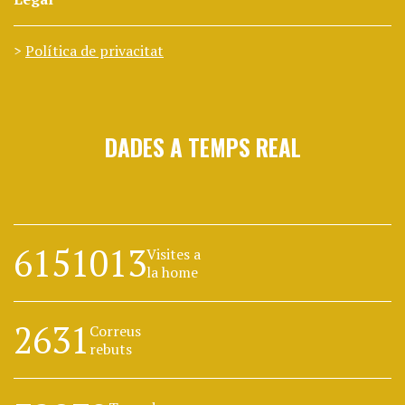
Política de privacitat
DADES A TEMPS REAL
6151013
Visites a
la home
2631
Correus
rebuts