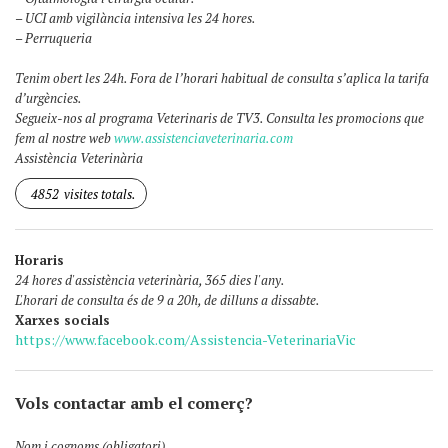
– UCI amb vigilància intensiva les 24 hores.
– Perruqueria
Tenim obert les 24h. Fora de l’horari habitual de consulta s’aplica la tarifa
d’urgències.
Segueix-nos al programa Veterinaris de TV3. Consulta les promocions que
fem al nostre web
www.assistenciaveterinaria.com
Assistència Veterinària
4852
visites totals.
Horaris
24 hores d'assistència veterinària, 365 dies l'any.
L'horari de consulta és de 9 a 20h, de dilluns a dissabte.
Xarxes socials
https://www.facebook.com/Assistencia-VeterinariaVic
Vols contactar amb el comerç?
Nom i cognoms (obligatori)