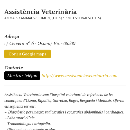
Assistència Veterinària
ANIMALS
/
ANIMALS
/
COMERÇ (TOTS)
/
PROFESSIONALS (TOTS)
Adreça
c/ Cervera nº 6
-
Osona/ Vic - 08500
Obrir a Google maps
Contacte
Mostrar telèfon
http://www.assistenciaveterinaria.com
Assistència Veterinària som l’hospital veterinari de referència de les
comarques d’Osona, Ripollès, Garrotxa, Bages, Berguedà i Moianès. Oferim
els següents serveis:
– Diagnòstic per imatge: radiografies i ecografies abdominals i cardíaques.
– Laboratori clínic.
– Traumatologia i ortopèdia.
– Oftalmologia i cirurgia ocular.