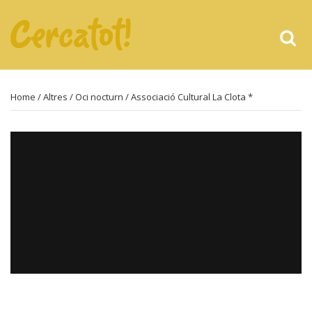
Home
/
Altres
/
Oci nocturn
/ Associació Cultural La Clota *