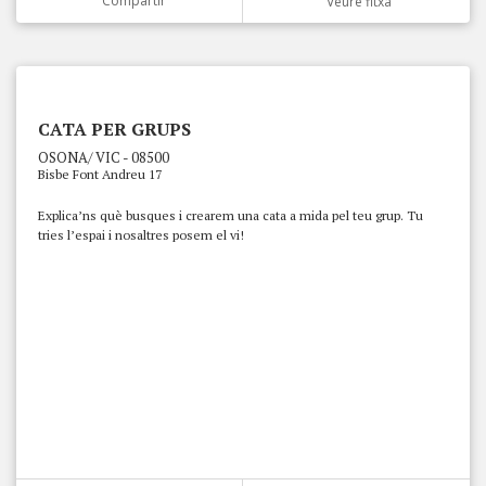
Compartir
Veure fitxa
CATA PER GRUPS
OSONA/ VIC - 08500
Bisbe Font Andreu 17
Explica’ns què busques i crearem una cata a mida pel teu grup. Tu
tries l’espai i nosaltres posem el vi!