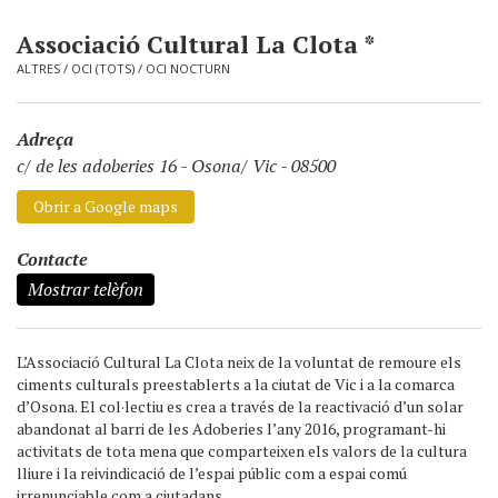
Associació Cultural La Clota *
ALTRES
/
OCI (TOTS)
/
OCI NOCTURN
Adreça
c/ de les adoberies 16
-
Osona/ Vic - 08500
Obrir a Google maps
Contacte
Mostrar telèfon
L’Associació Cultural La Clota neix de la voluntat de remoure els
ciments culturals preestablerts a la ciutat de Vic i a la comarca
d’Osona. El col·lectiu es crea a través de la reactivació d’un solar
abandonat al barri de les Adoberies l’any 2016, programant-hi
activitats de tota mena que comparteixen els valors de la cultura
lliure i la reivindicació de l’espai públic com a espai comú
irrenunciable com a ciutadans.