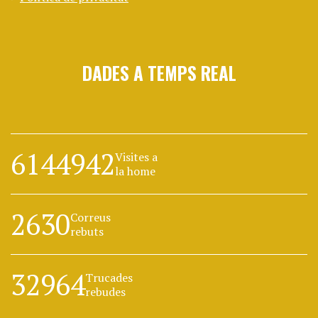
DADES A TEMPS REAL
6144942
Visites a
la home
2630
Correus
rebuts
32964
Trucades
rebudes