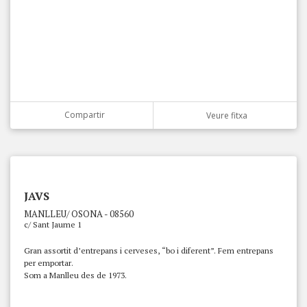
Compartir
Veure fitxa
JAVS
MANLLEU/ OSONA - 08560
c/ Sant Jaume 1
Gran assortit d’entrepans i cerveses, “bo i diferent”. Fem entrepans
per emportar.
Som a Manlleu des de 1973.