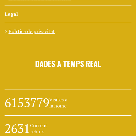
Legal
Política de privacitat
DADES A TEMPS REAL
6153779
Visites a
la home
2631
Correus
rebuts