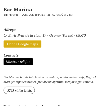
Bar Marina
ENTREPANS|PLATS COMBINATS
/
RESTAURACIÓ (TOTS)
Adreça
C/ Enric Prat de la riba, 17
-
Osona/ Torelló - 08570
Obrir a Google maps
Contacte
Mostrar telèfon
Bar Marina, bar de tota la vida on podràs prendre un bon cafè, llegir el
diari, fer tapes casolanes, prendre un aperitiu i menjar algun entrepà.
3233
visites totals.