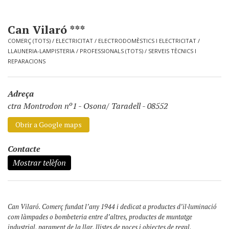
Can Vilaró ***
COMERÇ (TOTS)
/
ELECTRICITAT
/
ELECTRODOMÈSTICS I ELECTRICITAT
/
LLAUNERIA-LAMPISTERIA
/
PROFESSIONALS (TOTS)
/
SERVEIS TÈCNICS I
REPARACIONS
Adreça
ctra Montrodon nº1
-
Osona/ Taradell - 08552
Obrir a Google maps
Contacte
Mostrar telèfon
Can Vilaró. Comerç fundat l’any 1944 i dedicat a productes d’il·luminació
com làmpades o bombeteria entre d’altres, productes de muntatge
industrial, parament de la llar, llistes de noces i objectes de regal.