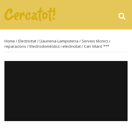
Home
/
Electricitat
/
Llauneria-Lampisteria
/
Serveis tècnics i
reparacions
/
Electrodomèstics i electricitat
/ Can Vilaró ***