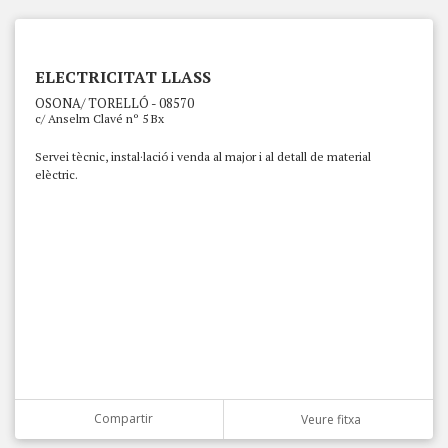
ELECTRICITAT LLASS
OSONA/ TORELLÓ - 08570
c/ Anselm Clavé nº 5 Bx
Servei tècnic, instal·lació i venda al major i al detall de material
elèctric.
Compartir
Veure fitxa