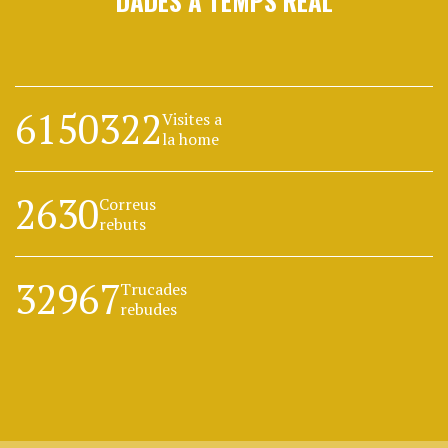
DADES A TEMPS REAL
6150322
Visites a
la home
2630
Correus
rebuts
32967
Trucades
rebudes