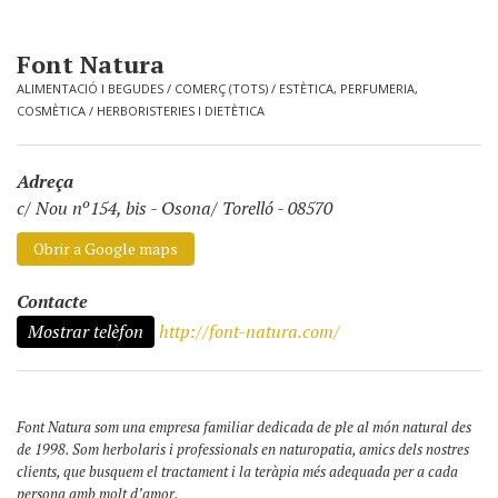
Font Natura
ALIMENTACIÓ I BEGUDES
/
COMERÇ (TOTS)
/
ESTÈTICA, PERFUMERIA,
COSMÈTICA
/
HERBORISTERIES I DIETÈTICA
Adreça
c/ Nou nº154, bis
-
Osona/ Torelló - 08570
Obrir a Google maps
Contacte
Mostrar telèfon
http://font-natura.com/
Font Natura som una empresa familiar dedicada de ple al món natural des
de 1998. Som herbolaris i professionals en naturopatia, amics dels nostres
clients, que busquem el tractament i la teràpia més adequada per a cada
persona amb molt d’amor.