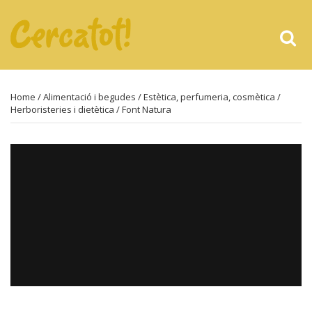
Home
/
Alimentació i begudes
/
Estètica, perfumeria, cosmètica
/
Herboristeries i dietètica
/ Font Natura