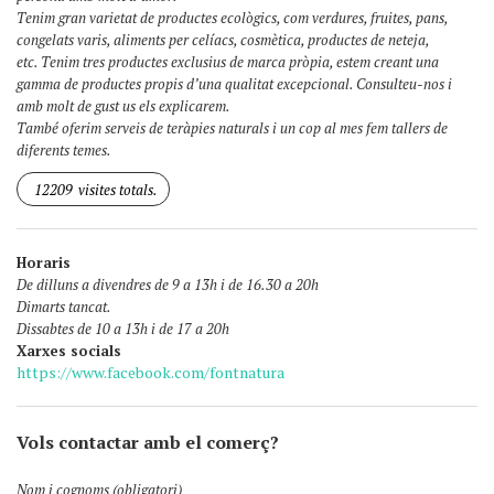
Tenim gran varietat de productes ecològics, com verdures, fruites, pans,
congelats varis, aliments per celíacs, cosmètica, productes de neteja,
etc. Tenim tres productes exclusius de marca pròpia, estem creant una
gamma de productes propis d’una qualitat excepcional. Consulteu-nos i
amb molt de gust us els explicarem.
També oferim serveis de teràpies naturals i un cop al mes fem tallers de
diferents temes.
12209
visites totals.
Horaris
De dilluns a divendres de 9 a 13h i de 16.30 a 20h
Dimarts tancat.
Dissabtes de 10 a 13h i de 17 a 20h
Xarxes socials
https://www.facebook.com/fontnatura
Vols contactar amb el comerç?
Nom i cognoms (obligatori)