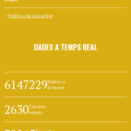
Política de privacitat
DADES A TEMPS REAL
6147229
Visites a
la home
2630
Correus
rebuts