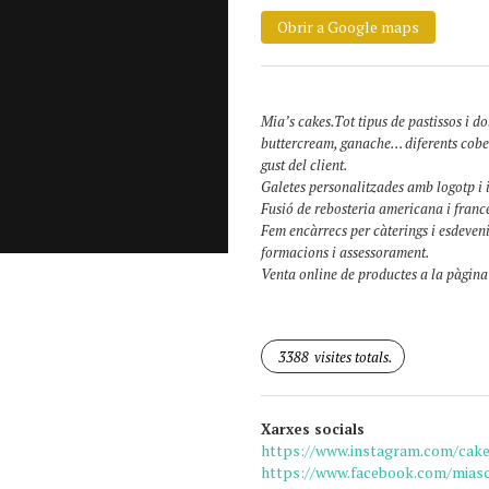
Obrir a Google maps
Mia’s cakes.Tot tipus de pastissos i do
buttercream, ganache… diferents cober
gust del client.
Galetes personalitzades amb logotp i
Fusió de rebosteria americana i franc
Fem encàrrecs per càterings i esdeve
formacions i assessorament.
Venta online de productes a la pàgina w
3388
visites totals.
Xarxes socials
https://www.instagram.com/cake
https://www.facebook.com/mias