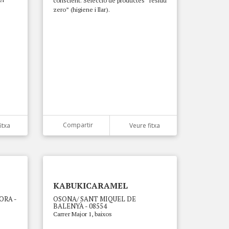
conscient. Selecció de productes “residu
zero” (higiene i llar).
Compartir
itxa
Veure fitxa
KABUKICARAMEL
ORA -
OSONA/ SANT MIQUEL DE
BALENYÀ - 08554
Carrer Major 1, baixos