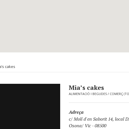
a’s cakes
Mia’s cakes
ALIMENTACIÓ I BEGUDES
/
COMERÇ (TO
Adreça
c/ Molí d'en Saborit 14, local D
Osona/ Vic - 08500