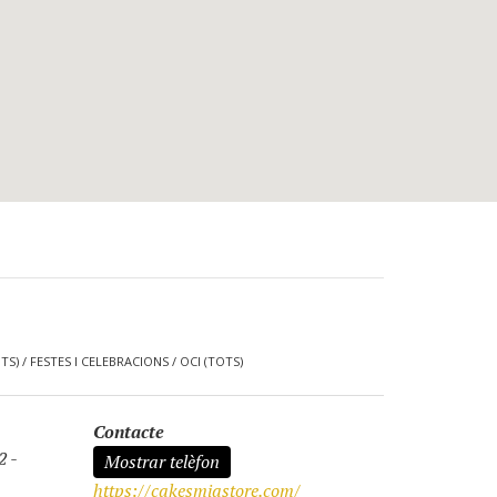
TS)
/
FESTES I CELEBRACIONS
/
OCI (TOTS)
Contacte
2
-
Mostrar telèfon
https://cakesmiastore.com/