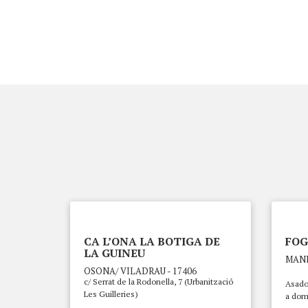
CA L’ONA LA BOTIGA DE
FOG
LA GUINEU
MANL
OSONA/ VILADRAU - 17406
c/ Serrat de la Rodonella, 7 (Urbanització
Asado 
Les Guilleries)
a domi