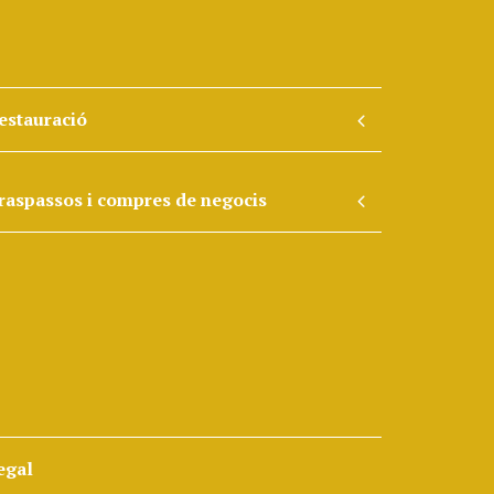
estauració
raspassos i compres de negocis
egal