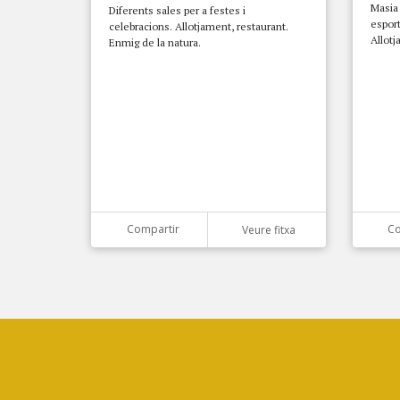
Masia 
Diferents sales per a festes i
esport
celebracions. Allotjament, restaurant.
Allotj
Enmig de la natura.
Compartir
Co
Veure fitxa