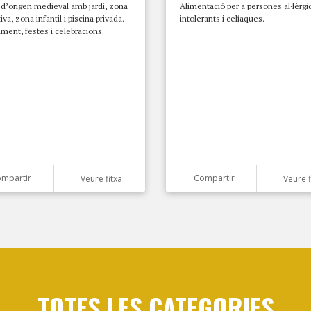
d’origen medieval amb jardí, zona
Alimentació per a persones al·lèrgi
iva, zona infantil i piscina privada.
intolerants i celíaques.
ament, festes i celebracions.
mpartir
Compartir
Veure fitxa
Veure f
TOTES LES CATEGORIES