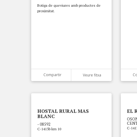
Botiga de queviures amb productes de
proximitat.
Compartir
Co
Veure fitxa
HOSTAL RURAL MAS
EL 
BLANC
OSON
CENT
- 08592
C-141
C-1413b km 10