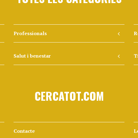
Professionals
R
Salut i benestar
T
CERCATOT.COM
Contacte
L