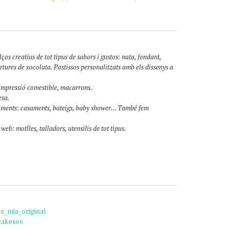
lços creatius de tot tipus de sabors i gustos: nata, fondant,
tures de xocolata. Pastissos personalitzats amb els dissenys a
 impressió comestible, macarrons.
esa.
niments: casaments, bateigs, baby shower… També fem
eb: motlles, talladors, utensilis de tot tipus.
s_mia_original
cakeses