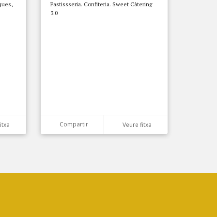
ques,
Pastissseria. Confiteria. Sweet Càtering
3.0
Compartir
itxa
Veure fitxa