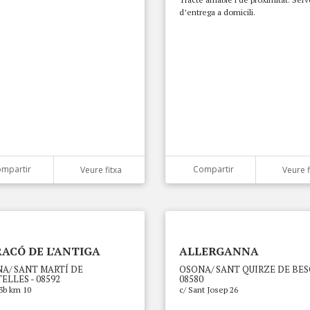
d’entrega a domicili.
mpartir
Compartir
Veure fitxa
Veure f
RACÓ DE L’ANTIGA
ALLERGANNA
A/ SANT MARTÍ DE
OSONA/ SANT QUIRZE DE BES
ELLES - 08592
08580
3b km 10
c/ Sant Josep 26