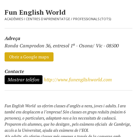
Fun English World
ACADÈMIES I CENTRES D'APRENENTATGE
/
PROFESSIONALS (TOTS)
Adreça
Ronda Camprodon 36, entresol 1ª
-
Osona/ Vic - 08500
Obrir a Google maps
Contacte
Mostrar telèfon
http://www.funenglishworld.com
Fun English World us oferim classes d’anglès a nens, joves i adults. I ara
també ens desplacem a l’empresa! Són classes en grups reduïts (màxim 6
persones), o particulars, adaptant-nos a les necessitats de cadascú.
Preparem els alumnes, que ho desitgen , pels exàmens oficials de Cambrige,
accés a la Universitat, ajuda als exàmens de l’EOI.
Als adults, els oferim classes més amenes a través de la conversa amb