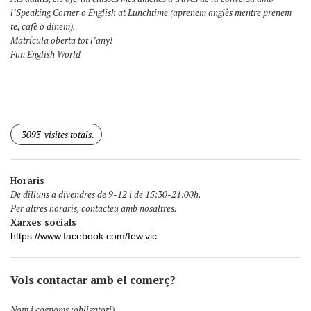
l’Speaking Corner o English at Lunchtime (aprenem anglès mentre prenem
te, cafè o dinem).
Matrícula oberta tot l’any!
Fun English World
3093
visites totals.
Horaris
De dilluns a divendres de 9-12 i de 15:30-21:00h.
Per altres horaris, contacteu amb nosaltres.
Xarxes socials
https://www.facebook.com/few.vic
Vols contactar amb el comerç?
Nom i cognoms (obligatori)