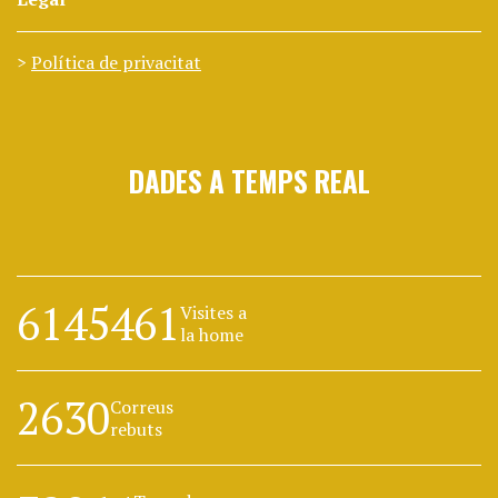
Política de privacitat
DADES A TEMPS REAL
6145461
Visites a
la home
2630
Correus
rebuts