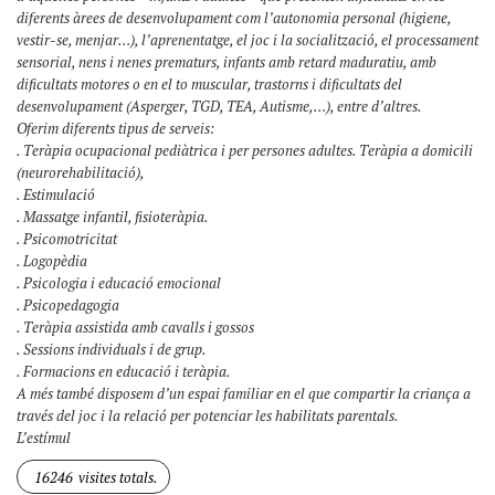
diferents àrees de desenvolupament com l’autonomia personal (higiene,
vestir-se, menjar…), l’aprenentatge, el joc i la socialització, el processament
sensorial, nens i nenes prematurs, infants amb retard maduratiu, amb
dificultats motores o en el to muscular, trastorns i dificultats del
desenvolupament (Asperger, TGD, TEA, Autisme,…), entre d’altres.
Oferim diferents tipus de serveis:
. Teràpia ocupacional pediàtrica i per persones adultes. Teràpia a domicili
(neurorehabilitació),
. Estimulació
. Massatge infantil, fisioteràpia.
. Psicomotricitat
. Logopèdia
. Psicologia i educació emocional
. Psicopedagogia
. Teràpia assistida amb cavalls i gossos
. Sessions individuals i de grup.
. Formacions en educació i teràpia.
A més també disposem d’un espai familiar en el que compartir la criança a
través del joc i la relació per potenciar les habilitats parentals.
L’estímul
16246
visites totals.