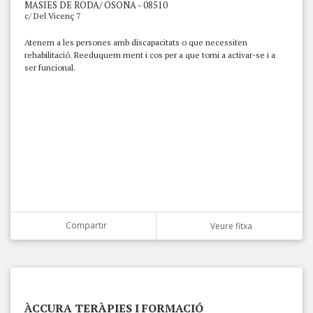
MASIES DE RODA/ OSONA - 08510
c/ Del Vicenç 7
Atenem a les persones amb discapacitats o que necessiten
rehabilitació. Reeduquem ment i cos per a que torni a activar-se i a
ser funcional.
Compartir
Veure fitxa
ÀCCURA TERÀPIES I FORMACIÓ