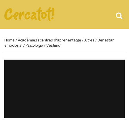
Home
/
Acadèmies i centres d'aprenentatge
/
Altres
/
Benestar
emocional
/
Psicologia
/ L’estímul