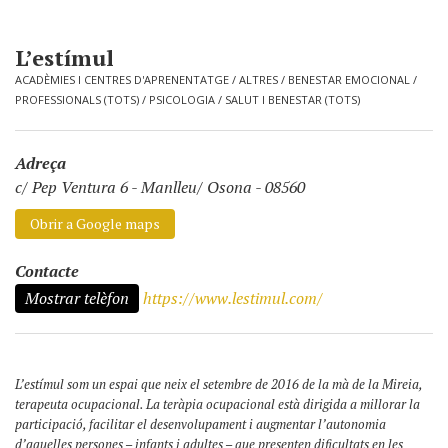
L’estímul
ACADÈMIES I CENTRES D'APRENENTATGE
/
ALTRES
/
BENESTAR EMOCIONAL
/
PROFESSIONALS (TOTS)
/
PSICOLOGIA
/
SALUT I BENESTAR (TOTS)
Adreça
c/ Pep Ventura 6
-
Manlleu/ Osona - 08560
Obrir a Google maps
Contacte
Mostrar telèfon
https://www.lestimul.com/
L’estímul som un espai que neix el setembre de 2016 de la mà de la Mireia,
terapeuta ocupacional. La teràpia ocupacional està dirigida a millorar la
participació, facilitar el desenvolupament i augmentar l’autonomia
d’aquelles persones – infants i adultes – que presenten dificultats en les