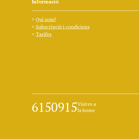
Informació
Qui som?
Subscripció i condicions
Tarifes
6150915
Visites a
la home