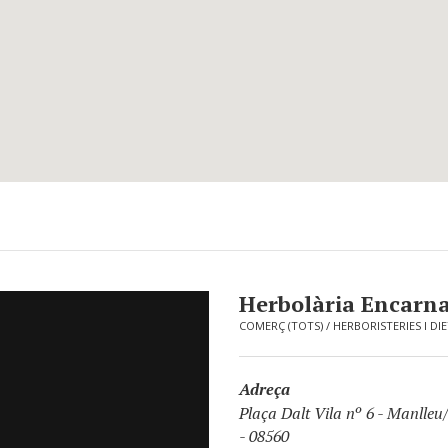
Herbolària Encarn
COMERÇ (TOTS)
/
HERBORISTERIES I DI
Adreça
Plaça Dalt Vila nº 6
-
Manlleu
- 08560