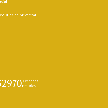
egal
Política de privacitat
32970
Trucades
rebudes