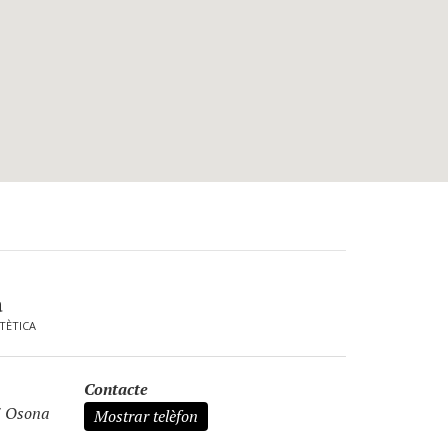
a
ETÈTICA
Contacte
/ Osona
Mostrar telèfon