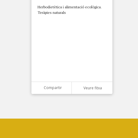
Herbodietètica i alimentació ecològica.
Teràpies naturals
Compartir
Veure fitxa