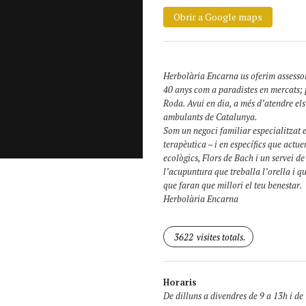
Obrir a Google maps
Herbolària Encarna us oferim assesso
40 anys com a paradistes en mercats; 
Roda. Avui en dia, a més d’atendre els
ambulants de Catalunya.
Som un negoci familiar especialitzat e
terapèutica – i en específics que act
ecològics, Flors de Bach i un servei d
l’acupuntura que treballa l’orella i q
que faran que millori el teu benestar.
Herbolària Encarna
3622
visites totals.
Horaris
De dilluns a divendres de 9 a 13h i de