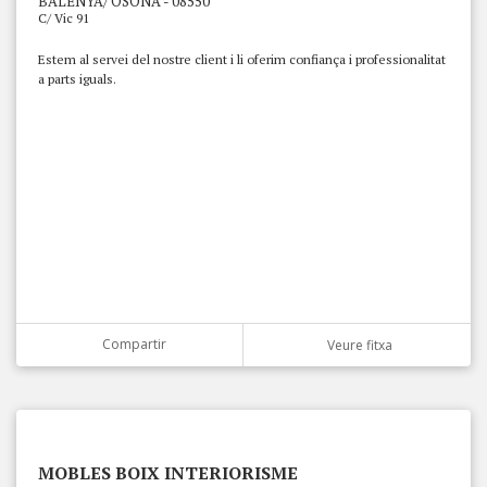
BALENYÀ/ OSONA - 08550
C/ Vic 91
Estem al servei del nostre client i li oferim confiança i professionalitat
a parts iguals.
Compartir
Veure fitxa
MOBLES BOIX INTERIORISME