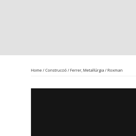
Home
/
Construcció
/
Ferrer, Metal·lúrgia
/ Roxman