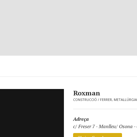
Roxman
CONSTRUCCIÓ
/
FERRER, METAL·LÚRGIA
Adreça
c/ Freser 7
-
Manlleu/ Osona -