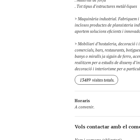
. Material de forja
. Tot tipus d’estructures metàl·liques
> Maquinària industrial. Fabriquem i 
inclosos productes de planxisteria in
aportem solucions eficients i innovado
> Mobiliari d’hostaleria, decoració i 
comercials, bars, restaurants, botigues
banys o miralls ja siguin de ferro, ace
realitzem per a estudis de disseny d’in
decoració i interiorisme per a particu
13489
visites totals.
Horaris
A convenir.
Vols contactar amb el com