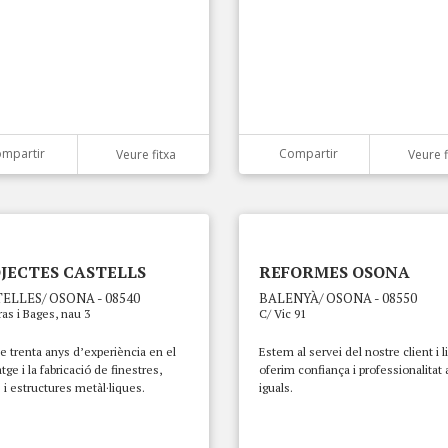
mpartir
Compartir
Veure fitxa
Veure f
JECTES CASTELLS
REFORMES OSONA
ELLES/ OSONA - 08540
BALENYÀ/ OSONA - 08550
ras i Bages, nau 3
C/ Vic 91
 trenta anys d’experiència en el
Estem al servei del nostre client i li
ge i la fabricació de finestres,
oferim confiança i professionalitat 
 i estructures metàl·liques.
iguals.