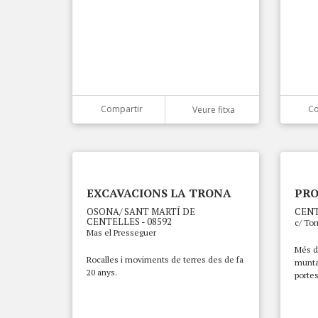
Compartir
Co
Veure fitxa
EXCAVACIONS LA TRONA
PRO
OSONA/ SANT MARTÍ DE
CENT
CENTELLES - 08592
c/ Tor
Mas el Presseguer
Més de
Rocalles i moviments de terres des de fa
muntat
20 anys.
portes