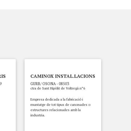
IS
CAMINOX INSTAL.LACIONS
9
GURB/ OSONA - 08503
ctra de Sant Hipòlit de Voltregà nº6
Empresa dedicada a la fabricació i
muntatge de tot tipus de canonades o
estructures relacionades amb la
industria.