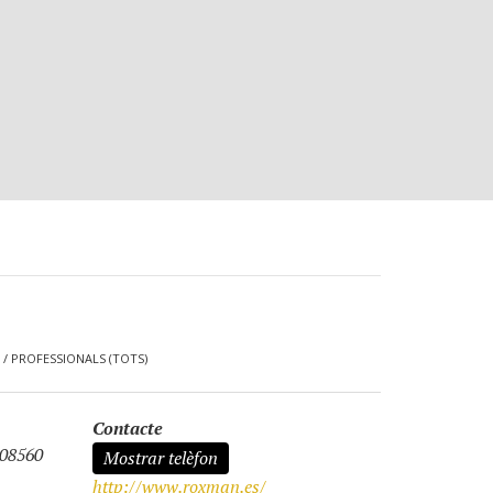
/
PROFESSIONALS (TOTS)
Contacte
 08560
Mostrar telèfon
http://www.roxman.es/