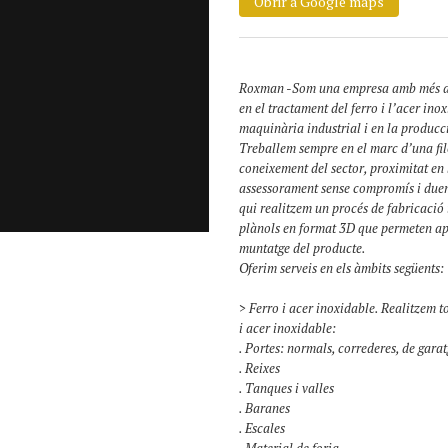
Obrir a Google maps
Roxman -Som una empresa amb més de d
en el tractament del ferro i l’acer ino
maquinària industrial i en la producci
Treballem sempre en el marc d’una fil
coneixement del sector, proximitat en l
assessorament sense compromís i duem a
qui realitzem un procés de fabricació 
plànols en format 3D que permeten apro
muntatge del producte.
Oferim serveis en els àmbits següents:
> Ferro i acer inoxidable. Realitzem to
i acer inoxidable:
. Portes: normals, correderes, de gara
. Reixes
. Tanques i valles
. Baranes
. Escales