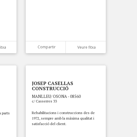
Compartir
itxa
Veure fitxa
JOSEP CASELLAS
CONSTRUCCIÓ
MANLLEU/ OSONA - 08560
c/ Casserres 33
Rehabilitacions i construccions des de
a parts
1972, sempre amb la màxima qualitat i
satisfacció del client.