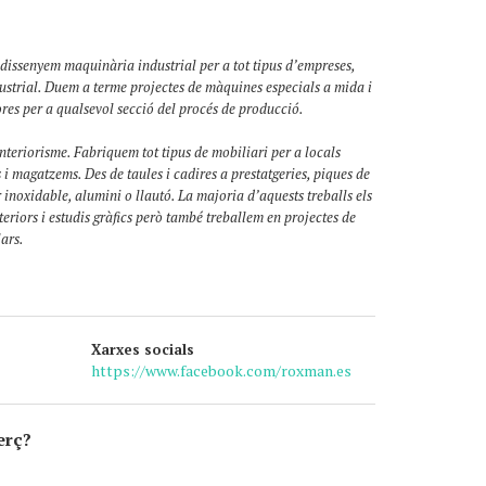
dissenyem maquinària industrial per a tot tipus d’empreses,
dustrial. Duem a terme projectes de màquines especials a mida i
res per a qualsevol secció del procés de producció.
interiorisme. Fabriquem tot tipus de mobiliari per a locals
 i magatzems. Des de taules i cadires a prestatgeries, piques de
r inoxidable, alumini o llautó. La majoria d’aquests treballs els
teriors i estudis gràfics però també treballem en projectes de
lars.
Xarxes socials
https://www.facebook.com/roxman.es
erç?