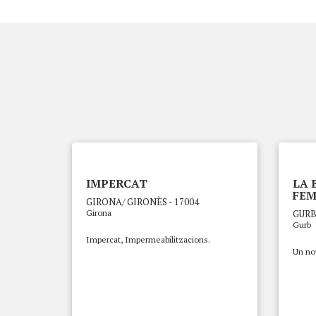
IMPERCAT
LA 
FEM
GIRONA/ GIRONÈS - 17004
Girona
GURB
Gurb
Impercat, Impermeabilitzacions.
Un no