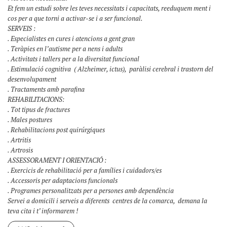
Et fem un estudi sobre les teves necessitats i capacitats, reeduquem ment i
cos per a que torni a activar-se i a ser funcional.
SERVEIS :
. Especialistes en cures i atencions a gent gran
. Teràpies en l’autisme per a nens i adults
. Activitats i tallers per a la diversitat funcional
. Estimulació cognitiva ( Alzheimer, ictus), paràlisi cerebral i trastorn del
desenvolupament
. Tractaments amb parafina
REHABILITACIONS:
. Tot tipus de fractures
. Males postures
. Rehabilitacions post quirúrgiques
. Artritis
. Artrosis
ASSESSORAMENT I ORIENTACIÓ :
. Exercicis de rehabilitació per a famílies i cuidadors/es
. Accessoris per adaptacions funcionals
. Programes personalitzats per a persones amb dependència
Servei a domicili i serveis a diferents centres de la comarca, demana la
teva cita i t’ informarem !