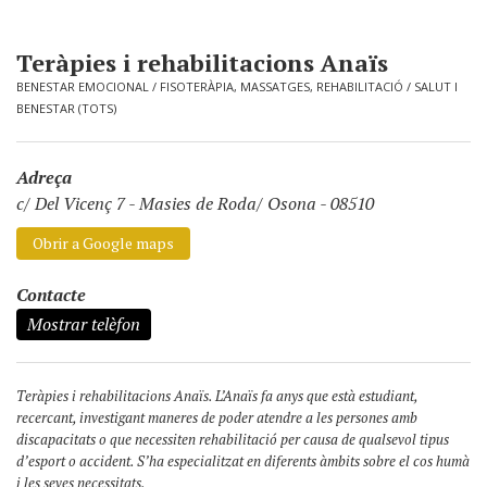
Teràpies i rehabilitacions Anaïs
BENESTAR EMOCIONAL
/
FISOTERÀPIA, MASSATGES, REHABILITACIÓ
/
SALUT I
BENESTAR (TOTS)
Adreça
c/ Del Vicenç 7
-
Masies de Roda/ Osona - 08510
Obrir a Google maps
Contacte
Mostrar telèfon
Teràpies i rehabilitacions Anaïs. L’Anaïs fa anys que està estudiant,
recercant, investigant maneres de poder atendre a les persones amb
discapacitats o que necessiten rehabilitació per causa de qualsevol tipus
d’esport o accident. S’ha especialitzat en diferents àmbits sobre el cos humà
i les seves necessitats.