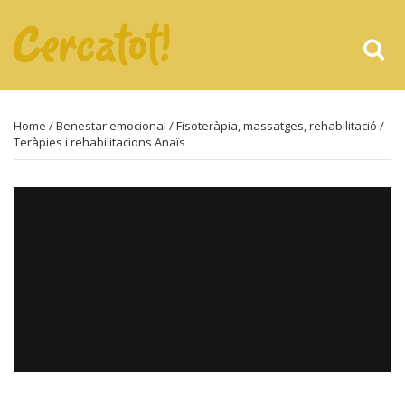
Home
/
Benestar emocional
/
Fisoteràpia, massatges, rehabilitació
/
Teràpies i rehabilitacions Anaïs