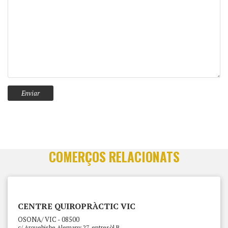
COMERÇOS RELACIONATS
CENTRE QUIROPRÀCTIC VIC
OSONA/ VIC - 08500
c/ Arquebisbe Alemany 27, entresòl B