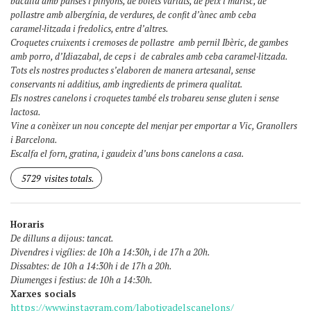
bacallà amb panses i pinyons, de bolets variats, de peix i marisc, de
pollastre amb albergínia, de verdures, de confit d’ànec amb ceba
caramel·litzada i fredolics, entre d’altres.
Croquetes cruixents i cremoses de pollastre amb pernil Ibèric, de gambes
amb porro, d’Idiazabal, de ceps i de cabrales amb ceba caramel·litzada.
Tots els nostres productes s’elaboren de manera artesanal, sense
conservants ni additius, amb ingredients de primera qualitat.
Els nostres canelons i croquetes també els trobareu sense gluten i sense
lactosa.
Vine a conèixer un nou concepte del menjar per emportar a Vic, Granollers
i Barcelona.
Escalfa el forn, gratina, i gaudeix d’uns bons canelons a casa.
5729
visites totals.
Horaris
De dilluns a dijous: tancat.
Divendres i vigílies: de 10h a 14:30h, i de 17h a 20h.
Dissabtes: de 10h a 14:30h i de 17h a 20h.
Diumenges i festius: de 10h a 14:30h.
Xarxes socials
https://www.instagram.com/labotigadelscanelons/