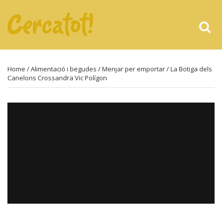
Home
/
Alimentació i begudes
/
Menjar per emportar
/ La Botiga dels
Canelons Crossandra Vic Polígon