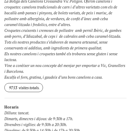
La Botiga dels Canelons Crossandra Vic Polígon. Oferim canelons i
croquetes: canelons tradicionals de carn i d’altres varietats com els de
bacallà amb panses i pinyons, de bolets variats, de peix i marisc, de
pollastre amb albergínia, de verdures, de confit d’ànec amb ceba
caramel·litzada i fredolics, entre d’altres.
Croquetes cruixents i cremoses de pollastre amb pernil Ibèric, de gambes
amb porro, d’Idiazabal, de ceps i de cabrales amb ceba caramel·litzada.
Tots els nostres productes s’elaboren de manera artesanal, sense
conservants ni additius, amb ingredients de primera qualitat.
Els nostres canelons i croquetes també els trobareu sense gluten i sense
lactosa.
Vine a conèixer un nou concepte del menjar per emportar a Vic, Granollers
i Barcelona.
Escalfa el forn, gratina, i gaudeix d’uns bons canelons a casa.
9753
visites totals.
Horaris
Dilluns: tancat.
Dimarts, dimecres i dijous: de 9:30h a 17h.
Divendres i vigílies: de 9:30h a 20:30h.
Dissabtes: de 9:30h a 14:30h i de 17h a 20:30h.