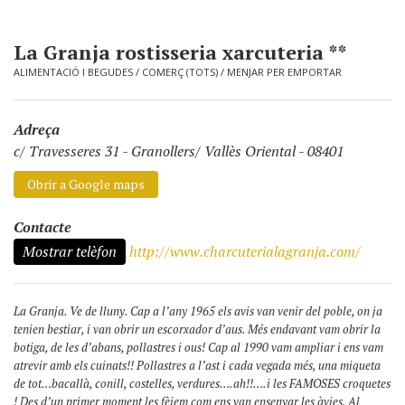
La Granja rostisseria xarcuteria **
ALIMENTACIÓ I BEGUDES
/
COMERÇ (TOTS)
/
MENJAR PER EMPORTAR
Adreça
c/ Travesseres 31
-
Granollers/ Vallès Oriental - 08401
Obrir a Google maps
Contacte
Mostrar telèfon
http://www.charcuterialagranja.com/
La Granja. Ve de lluny. Cap a l’any 1965 els avis van venir del poble, on ja
tenien bestiar, i van obrir un escorxador d’aus. Més endavant vam obrir la
botiga, de les d’abans, pollastres i ous! Cap al 1990 vam ampliar i ens vam
atrevir amb els cuinats!! Pollastres a l’ast i cada vegada més, una miqueta
de tot…bacallà, conill, costelles, verdures….ah!!….i les FAMOSES croquetes
! Des d’un primer moment les fèiem com ens van ensenyar les àvies. Al