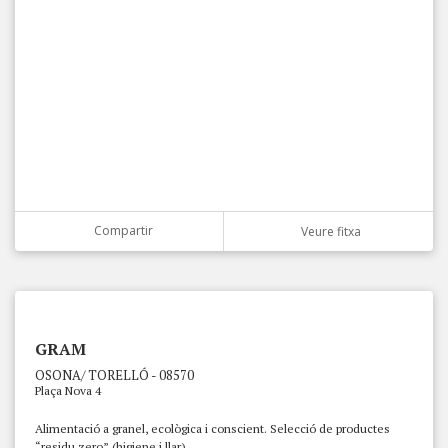
Compartir
Veure fitxa
GRAM
OSONA/ TORELLÓ - 08570
Plaça Nova 4
Alimentació a granel, ecològica i conscient. Selecció de productes
“residu zero” (higiene i llar).